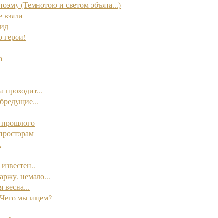
поэму (Темнотою и светом объята...)
 взяли...
шид
о герои!
а
а проходит...
бредущие...
о прошлого
просторам
.
 известен...
аржу, немало...
 весна...
Чего мы ищем?..