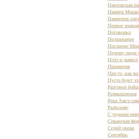
Павловская ра
Памяти Миши 
Памятник охо
Первое знаком
Поговорка
Подражание
Послание Ми
Почему люди 
Поэт и дьявол
Примитив
Про то, как в
Пусть будет эта
Разговор бойц
Размышленья
Река Амга сама
Рыболову
С чудным имен
Севанская фор
Седой океан
Сентябрь