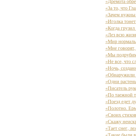
«Дремота обрел
«За то, что Гла
«Зачем нужны 
«Иголка тонет 
«Когда грузил 
«Лез всю жизн
«Мир нормаль
«Мне говорят,
«Мы подрубим 
«Не все, что с
«Ночь, созданн
«Обнаружили в
«Одни растень
«Писатель руко
«По таежной т
«Поезд едет ду
«Полотно. Ерм
«Своих стихов 
«Скажу неискр
«Тает снег, л
«Такие были в