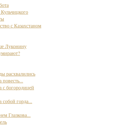
бота
Кульчицкого
ты
ство с Казахстаном
ше Луконину
умирают?
оды расхвалились
 повесть...
а с богородицей
 собой горда...
ем Глазкова...
ель