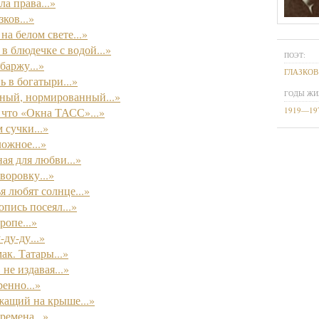
а права...»
зков...»
на белом свете...»
в блюдечке с водой...»
ПОЭТ:
баржу...»
ГЛАЗКОВ
ь в богатыри...»
ГОДЫ ЖИ
ный, нормированный...»
 что «Окна ТАСС»...»
1919—19
сучки...»
ложное...»
ая для любви...»
оровку...»
я любят солнце...»
пись посеял...»
ропе...»
-ду-ду...»
ак. Татары...»
не издавая...»
енно...»
ежащий на крыше...»
ремена...»