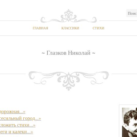
ГЛАВНАЯ
КЛАССИКИ
СТИХИ
~ Глазков Николай ~
дорожная...»
сесильный город...»
сложить стихи...»
ги и калеки...»