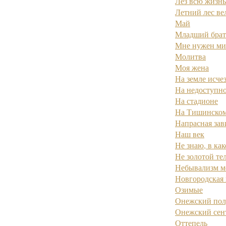
Лез всю жизнь 
Летний лес ве
Май
Младший брат
Мне нужен мир
Молитва
Моя жена
На земле исчез
На недоступно
На стадионе
На Тишинском 
Напрасная зав
Наш век
Не знаю, в как
Не золотой те
Небывализм м
Новгородская 
Озимые
Онежский пол
Онежский сен
Оттепель