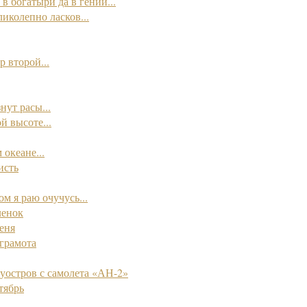
в богатыри да в гении...
ликолепно ласков...
 второй...
нут расы...
й высоте...
океане...
исть
ом я раю очучусь...
ленок
еня
грамота
уостров с самолета «АН-2»
тябрь