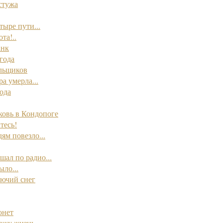
стужа
тыре пути...
та!..
анк
года
альщиков
а умерла...
ода
ковь в Кондопоге
тесь!
ям повезло...
шал по радио...
ыло...
ючий снег
онет
ежу жизнь...