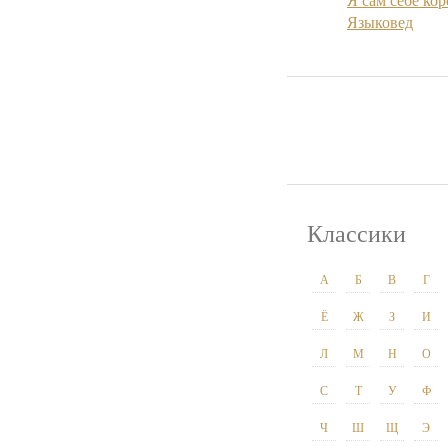
Языковед
Классики
А
Б
В
Г
Ё
Ж
З
И
Л
М
Н
О
С
Т
У
Ф
Ч
Ш
Щ
Э