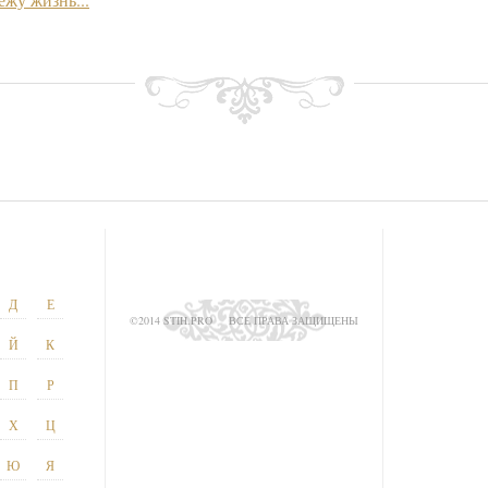
Д
Е
©2014 STIH.PRO
ВСЕ ПРАВА ЗАЩИЩЕНЫ
Й
К
П
Р
Х
Ц
Ю
Я