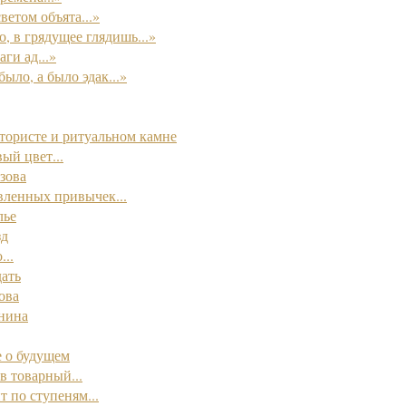
ветом объята...»
о, в грядущее глядишь...»
ги ад...»
было, а было эдак...»
ктористе и ритуальном камне
ый цвет...
зова
вленных привычек...
лье
зд
...
ать
ова
нина
 о будущем
в товарный...
т по ступеням...