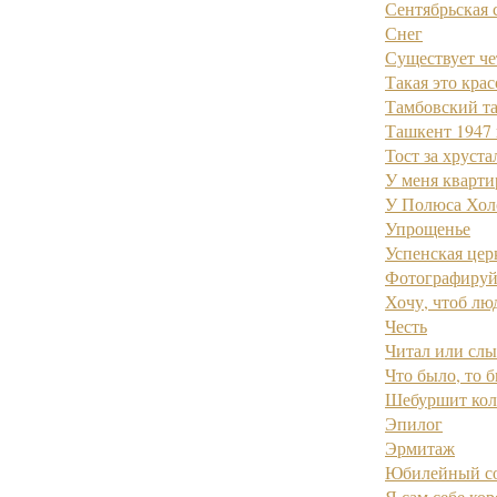
Сентябрьская 
Снег
Существует че
Такая это красо
Тамбовский т
Ташкент 1947 
Тост за хруст
У меня квартир
У Полюса Хол
Упрощенье
Успенская цер
Фотографируй
Хочу, чтоб люд
Честь
Читал или слы
Что было, то б
Шебуршит кол
Эпилог
Эрмитаж
Юбилейный с
Я сам себе кор