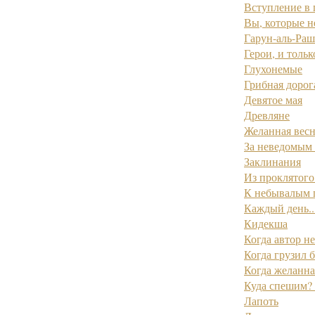
Вступление в 
Вы, которые не
Гарун-аль-Ра
Герои, и тольк
Глухонемые
Грибная дорог
Девятое мая
Древляне
Желанная весн
За неведомым 
Заклинания
Из проклятог
К небывалым 
Каждый день..
Кидекша
Когда автор не
Когда грузил б
Когда желанная
Куда спешим? 
Лапоть