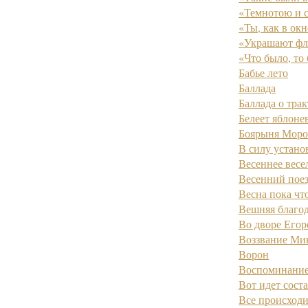
«Темнотою и с
«Ты, как в окн
«Украшают фла
«Что было, то 
Бабье лето
Баллада
Баллада о тра
Белеет яблонев
Боярыня Моро
В силу устано
Весеннее весе
Весенний пое
Весна пока что
Вешняя благод
Во дворе Егор
Воззвание Ми
Ворон
Воспоминание
Вот идет соста
Все происходи