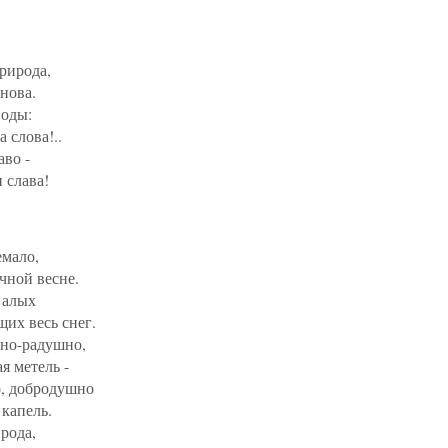
рирода,
нова.
воды:
 слова!..
аво -
 слава!
емало,
чной весне.
 алых
их весь снег.
но-радушно,
я метель -
о, добродушно
капель.
рода,