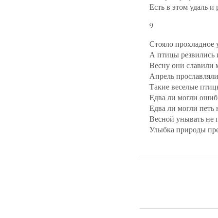
Есть в этом удаль и 
9
Стояло прохладное 
А птицы резвились 
Весну они славили 
Апрель прославляли
Такие веселые пти
Едва ли могли ошиб
Едва ли могли петь 
Весной унывать не 
Улыбка природы пре