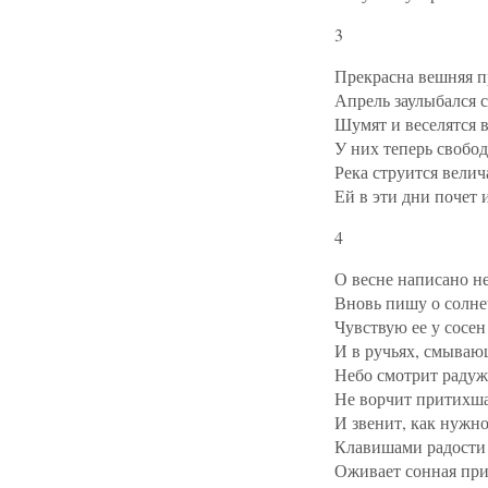
3
Прекрасна вешняя п
Апрель заулыбался с
Шумят и веселятся 
У них теперь свобода
Река струится велич
Ей в эти дни почет и
4
О весне написано н
Вновь пишу о солне
Чувствую ее у сосен
И в ручьях, смывающ
Небо смотрит радуж
Не ворчит притихша
И звенит, как нужн
Клавишами радости 
Оживает сонная при