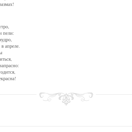
размах!
утро,
и пели:
мудро,
 в апреле.
цы
иться,
напрасно:
годится,
красна!