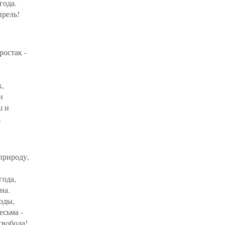
года.
прель!
ростак -
к,
и
ш и
.
природу,
.
года,
на.
оды,
есьма -
свобода!