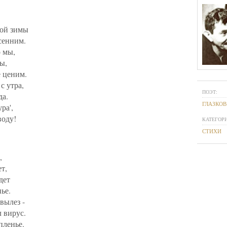
ной зимы
сенним.
 мы,
ы,
 ценим.
с утра,
ПОЭТ:
да.
ГЛАЗКОВ
ра',
воду!
КАТЕГОРИ
СТИХИ
,
т,
дет
ье.
вылез -
 вирус.
пленье.