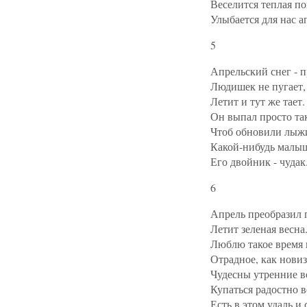
Веселится теплая по
Улыбается для нас а
5
Апрельский снег - п
Людишек не пугает,
Летит и тут же тает.
Он выпал просто та
Чтоб обновили лыж
Какой-нибудь малы
Его двойник - чудак
6
Апрель преобразил 
Летит зеленая весна
Люблю такое время 
Отрадное, как новиз
Чудесны утренние в
Купаться радостно в
Есть в этом удаль и 