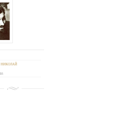
 НИКОЛАЙ
И: