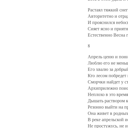
Растаял тяжкий сне
Авторитетно и отра
И прояснился небос
Сияет ясно и приятн
Естественно Весна г
8
Апрель ценю и пон
Люблю его не меньш
Его хвалю за добрый
Кто лесом побредет 
Сморчки найдет у ст
Архиприлежно поис
Неплохо в это время
Дышать раствором к
Резонно выйти на п
Она живет в родных 
В реке апрельской 
Не простужусь, не и