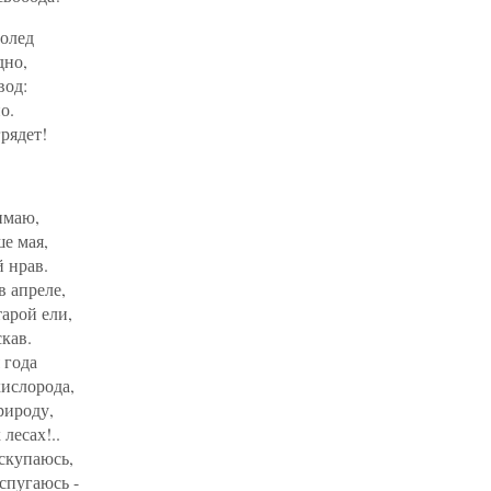
голед
дно,
вод:
о.
рядет!
имаю,
е мая,
 нрав.
в апреле,
арой ели,
кав.
 года
ислорода,
рироду,
лесах!..
искупаюсь,
спугаюсь -