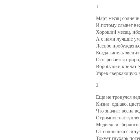
1
Март месяц солнеч
И потому слывет ве
Хороший месяц, ибо
А с нами лучшие ум
Лесное пробужденье
Когда капель звенит 
Отогревается приро
Воробушки кричат 'у
Узрев сверкающую 
2
Еще не тронулся лед
Кизил, однако, цвете
Что значит: весна ве
Огромное наступлен
Медведь из берлоги 
От солнышка сгинул
Токует глухарь поте