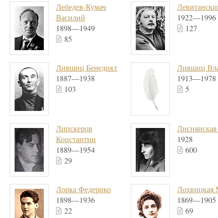
Лебедев-Кумач
Левитанск
Василий
1922—1996
1898—1949
127
85
Лившиц Бенедикт
Лившиц Вл
1887—1938
1913—1978
103
5
Липскеров
Лиснянская
Константин
1928
1889—1954
600
29
Лорка Федерико
Лохвицкая 
1898—1936
1869—1905
22
69