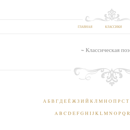
ГЛАВНАЯ
КЛАССИКИ
~ Классическая поэ
А
Б
В
Г
Д
Е
Ё
Ж
З
И
Й
К
Л
М
Н
О
П
Р
С
Т
A
B
C
D
E
F
G
H
I
J
K
L
M
N
O
P
Q
R