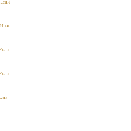
насий
 Иван
Иван
Иван
ьяна