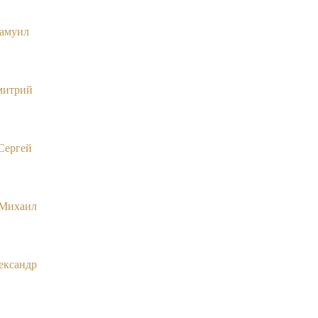
амуил
митрий
Сергей
 Михаил
ександр