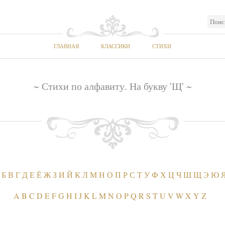
ГЛАВНАЯ
КЛАССИКИ
СТИХИ
~ Стихи по алфавиту. На букву 'Щ' ~
Б
В
Г
Д
Е
Ё
Ж
З
И
Й
К
Л
М
Н
О
П
Р
С
Т
У
Ф
Х
Ц
Ч
Ш
Щ
Э
Ю
A
B
C
D
E
F
G
H
I
J
K
L
M
N
O
P
Q
R
S
T
U
V
W
X
Y
Z