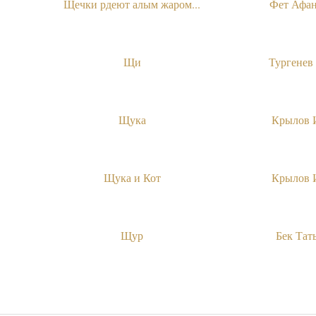
Щечки рдеют алым жаром...
Фет Афа
Щи
Тургенев
Щука
Крылов 
Щука и Кот
Крылов 
Щур
Бек Тат