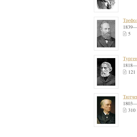
Трефо
1839—
5
Турге
1818—
121
Тютче
1803—
310