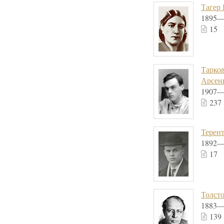
Тагер 
1895—
15
Тарко
Арсен
1907—
237
Терент
1892—
17
Толст
1883—
139