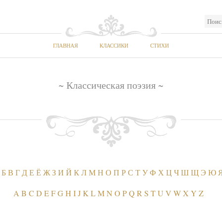
ГЛАВНАЯ
КЛАССИКИ
СТИХИ
~ Классическая поэзия ~
Б
В
Г
Д
Е
Ё
Ж
З
И
Й
К
Л
М
Н
О
П
Р
С
Т
У
Ф
Х
Ц
Ч
Ш
Щ
Э
Ю
A
B
C
D
E
F
G
H
I
J
K
L
M
N
O
P
Q
R
S
T
U
V
W
X
Y
Z