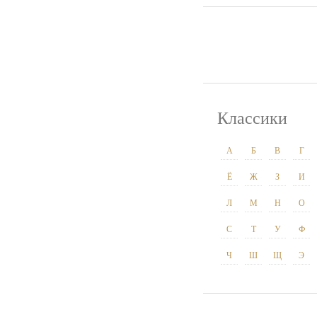
Классики
А
Б
В
Г
Ё
Ж
З
И
Л
М
Н
О
С
Т
У
Ф
Ч
Ш
Щ
Э