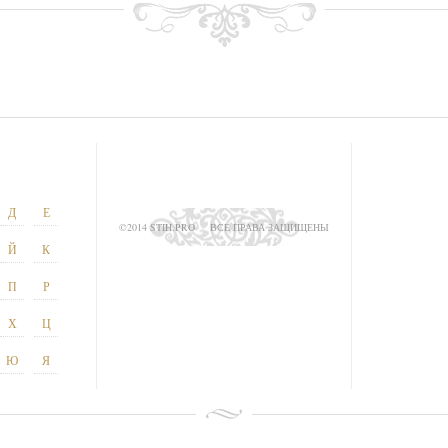
Д
Е
©2014 STIH.PRO
ВСЕ ПРАВА ЗАЩИЩЕНЫ
Й
К
П
Р
Х
Ц
Ю
Я