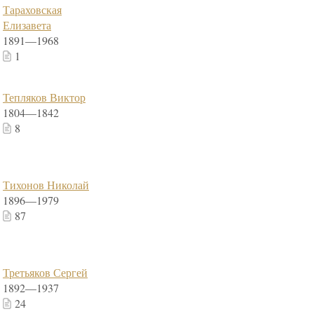
Тараховская
Елизавета
1891—1968
1
Тепляков Виктор
1804—1842
8
Тихонов Николай
1896—1979
87
Третьяков Сергей
1892—1937
24