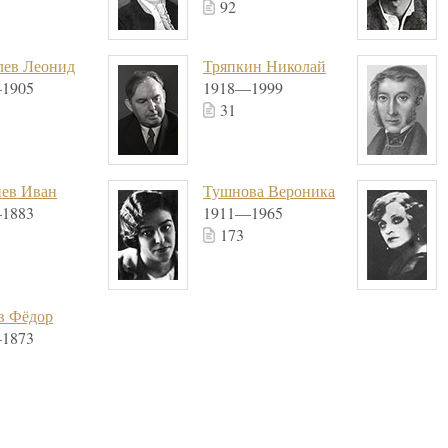
92
лев Леонид
Тряпкин Николай
1905
1918—1999
31
нев Иван
Тушнова Вероника
1883
1911—1965
173
в Фёдор
1873