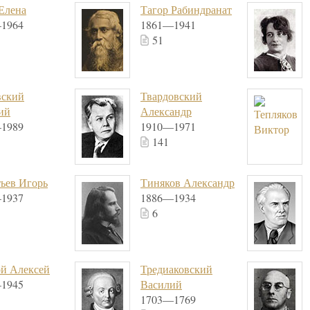
Елена
Тагор Рабиндранат
1964
1861—1941
51
вский
Твардовский
ий
Александр
1989
1910—1971
141
ьев Игорь
Тиняков Александр
1937
1886—1934
6
ой Алексей
Тредиаковский
1945
Василий
1703—1769