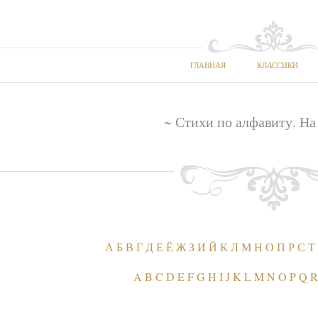
ГЛАВНАЯ
КЛАССИКИ
~ Стихи по алфавиту. На 
А
Б
В
Г
Д
Е
Ё
Ж
З
И
Й
К
Л
М
Н
О
П
Р
С
Т
A
B
C
D
E
F
G
H
I
J
K
L
M
N
O
P
Q
R