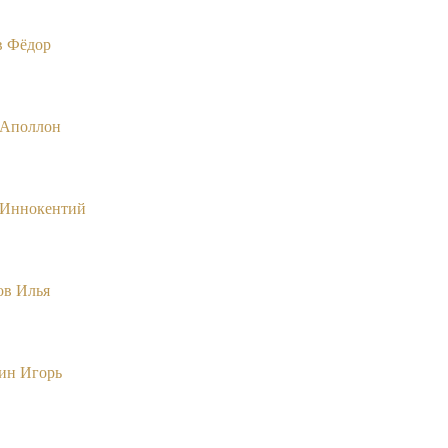
в Фёдор
 Аполлон
 Иннокентий
ов Илья
ин Игорь