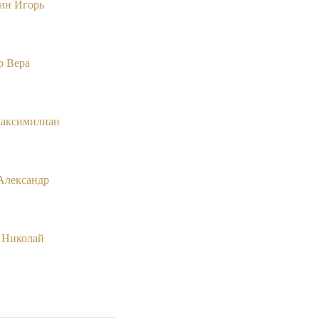
ин Игорь
р Вера
аксимилиан
Александр
 Николай