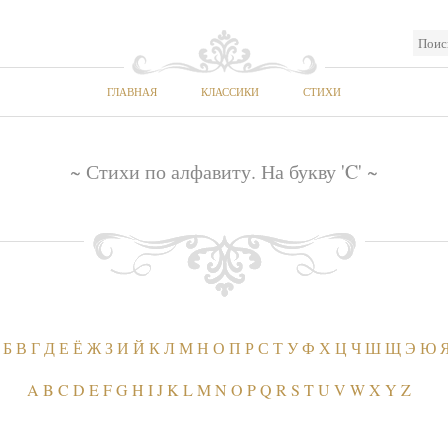
ГЛАВНАЯ
КЛАССИКИ
СТИХИ
~ Стихи по алфавиту. На букву 'C' ~
Б
В
Г
Д
Е
Ё
Ж
З
И
Й
К
Л
М
Н
О
П
Р
С
Т
У
Ф
Х
Ц
Ч
Ш
Щ
Э
Ю
A
B
C
D
E
F
G
H
I
J
K
L
M
N
O
P
Q
R
S
T
U
V
W
X
Y
Z