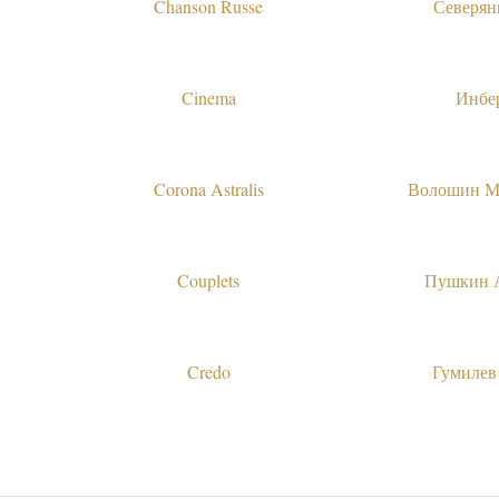
Chanson Russe
Северян
Cinema
Инбе
Corona Astralis
Волошин М
Couplets
Пушкин 
Credo
Гумилев