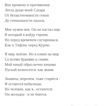
Вне времени и притяжения
Легла души моей Сахара
От беззастенчивости гения
До гениальности нахала.
Мне нужен век. Он не настал еще,
В который я войду героем;
Но перед временем состаришься,
Как и Тифлис перед Курою.
Я мир люблю. Но я плюю на мир
Со всеми буднями и снами.
Мой юный образ вечно юными
Пускай возносится, как знамя.
Знамена, впрочем, тоже старятся -
И остаются небылицы.
Но человек, как я,- останется:
Он молодец - и не боится.