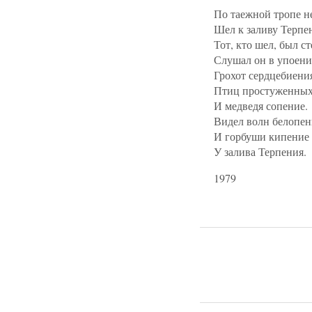
По таежной тропе н
Шел к заливу Терпе
Тот, кто шел, был с
Слушал он в упоен
Грохот сердцебиени
Птиц простуженных
И медведя сопение.
Видел волн белопен
И горбуши кипение
У залива Терпения.
1979