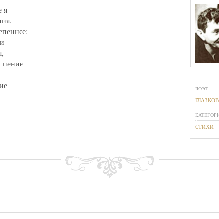
е я
ния.
тепеннее:
ии
я,
 пение
ие
ПОЭТ:
ГЛАЗКОВ
КАТЕГОРИ
СТИХИ