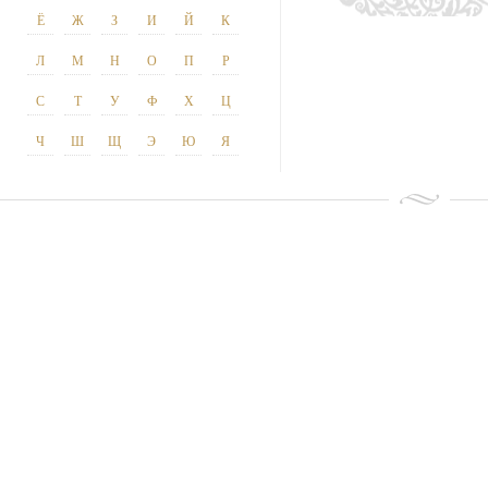
Ё
Ж
З
И
Й
К
Л
М
Н
О
П
Р
С
Т
У
Ф
Х
Ц
Ч
Ш
Щ
Э
Ю
Я