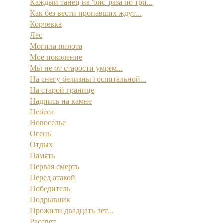
Каждый танец на 'бис' раза по три...
Как без вести пропавших ждут...
Корчевка
Лес
Могила пилота
Мое поколение
Мы не от старости умрем...
На снегу белизны госпитальной...
На старой границе
Надпись на камне
Небеса
Новоселье
Осень
Отдых
Память
Первая смерть
Перед атакой
Победитель
Подрывник
Прожили двадцать лет...
Рассвет