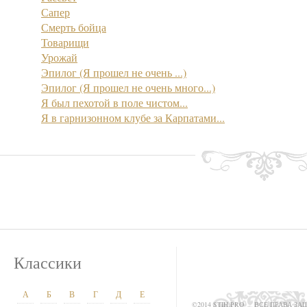
Сапер
Смерть бойца
Товарищи
Урожай
Эпилог (Я прошел не очень ...)
Эпилог (Я прошел не очень много...)
Я был пехотой в поле чистом...
Я в гарнизонном клубе за Карпатами...
Классики
А
Б
В
Г
Д
Е
©2014 STIH.PRO
ВСЕ ПРАВА З