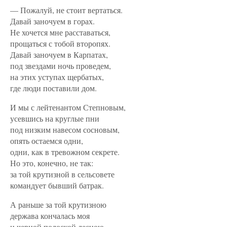
— Пожалуй, не стоит вертаться.
Давай заночуем в горах.
Не хочется мне расставаться,
прощаться с тобой второпях.
Давай заночуем в Карпатах,
под звездами ночь проведем,
на этих уступах щербатых,
где люди поставили дом.
И мы с лейтенантом Степновым,
усевшись на круглые пни
под низким навесом сосновым,
опять остаемся одни,
одни, как в тревожном секрете.
Но это, конечно, не так:
за той крутизной в сельсовете
командует бывший батрак.
А раньше за той крутизною
держава кончалась моя
и черной полоской лесною