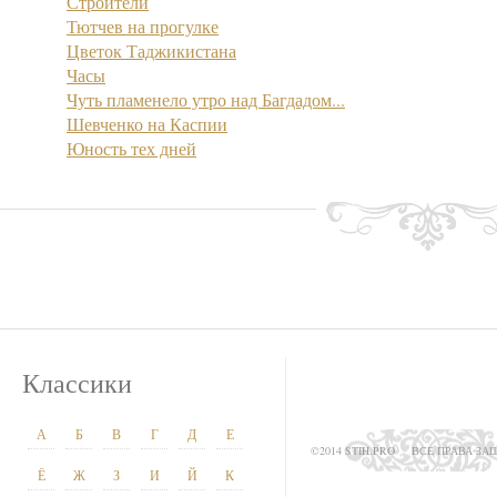
Строители
Тютчев на прогулке
Цветок Таджикистана
Часы
Чуть пламенело утро над Багдадом...
Шевченко на Каспии
Юность тех дней
Классики
А
Б
В
Г
Д
Е
©2014 STIH.PRO
ВСЕ ПРАВА З
Ё
Ж
З
И
Й
К