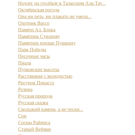
Ночлег на геолбазе в Таласском Ала-Тау...
Октябрьская погода
Она ни петь, ни плакать не умела...
Охотник Вассо
Памяти Ал. Блока
Памятник Суворову
Памятник юноше Пушкину
Парк Победы
Песочные часы
Пиала
Пулковские высоты
Расставанье с молодостью
Рисунок Пикассо
Розина
Русская природа
Русская сказка
Скользкий камень, а не пески...
Сон
Сосны Райниса
Старый Веймар