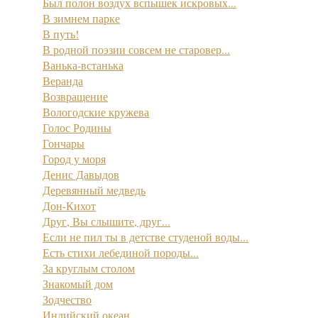
Был полон воздух вспышек искровых...
В зимнем парке
В путь!
В родной поэзии совсем не старовер...
Ванька-встанька
Веранда
Возвращение
Вологодские кружева
Голос Родины
Гончары
Город у моря
Денис Давыдов
Деревянный медведь
Дон-Кихот
Друг, Вы слышите, друг...
Если не пил ты в детстве студеной воды...
Есть стихи лебединой породы...
За круглым столом
Знакомый дом
Зодчество
Индийский океан