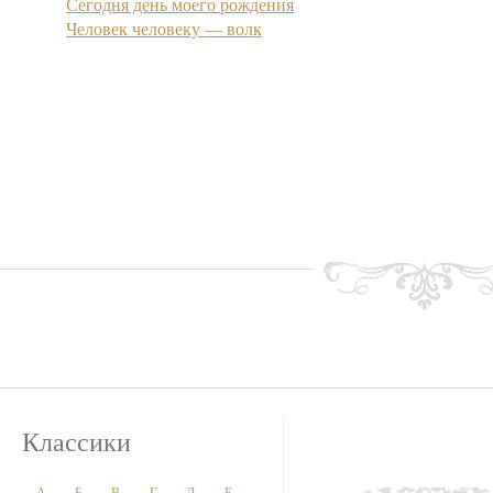
Сегодня день моего рождения
Человек человеку — волк
Классики
А
Б
В
Г
Д
Е