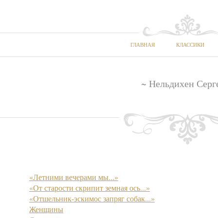
ГЛАВНАЯ
КЛАССИКИ
~ Нельдихен Серг
«Летними вечерами мы...»
«От старости скрипит земная ось...»
«Отшельник-эскимос запряг собак...»
Женщины