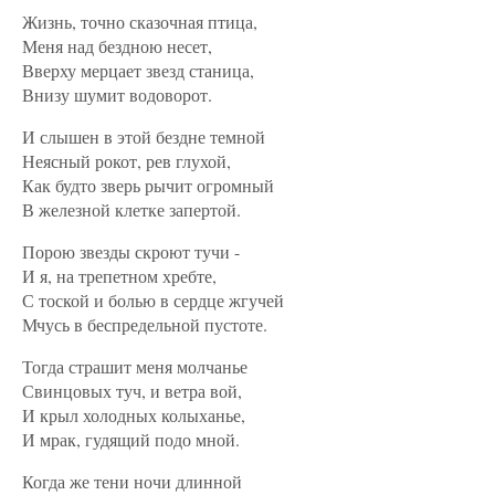
Жизнь, точно сказочная птица,
Меня над бездною несет,
Вверху мерцает звезд станица,
Внизу шумит водоворот.
И слышен в этой бездне темной
Неясный рокот, рев глухой,
Как будто зверь рычит огромный
В железной клетке запертой.
Порою звезды скроют тучи -
И я, на трепетном хребте,
С тоской и болью в сердце жгучей
Мчусь в беспредельной пустоте.
Тогда страшит меня молчанье
Свинцовых туч, и ветра вой,
И крыл холодных колыханье,
И мрак, гудящий подо мной.
Когда же тени ночи длинной