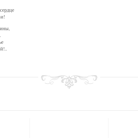
 сердце
ви!
мины,
.
ье
й!..