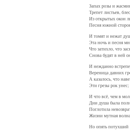
Запах розы и жасми
Трепет листьев, блес
Из открытых окон л
Песня южной сторон
И томят и нежат ду
Эта ночь и песня мн
Что затихло, что зас
Снова будят в ней о
И нежданно встрепе
Вереница давних гр
А казалось, что нав
Эти грезы рок унес;
И что всё, чем в мо
Дни душа была полн
Поглотила невозвра
Жизни мутная волна
Но опять потухший