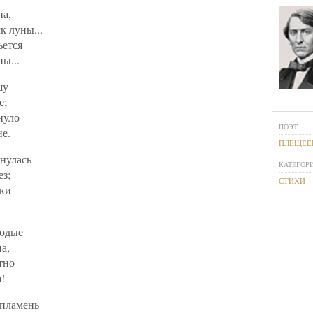
на,
к луны...
ьется
ы...
шу
е;
нуло -
ПОЭТ:
не.
ПЛЕЩЕЕ
нулась
КАТЕГОРИ
ез;
СТИХИ
еки
лодые
а,
тно
!
 пламень