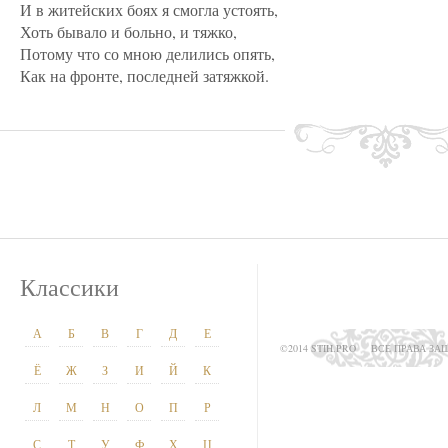
И в житейских боях я смогла устоять,
Хоть бывало и больно, и тяжко,
Потому что со мною делились опять,
Как на фронте, последней затяжкой.
Классики
А
Б
В
Г
Д
Е
©2014 STIH.PRO
ВСЕ ПРАВА З
Ё
Ж
З
И
Й
К
Л
М
Н
О
П
Р
С
Т
У
Ф
Х
Ц