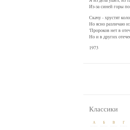
Из-за синей горы по
Скачу - хрустят кол
Но ясно различаю из
'Пророков нет в отеч
Но и в других отечес
1973
Классики
А
Б
В
Г