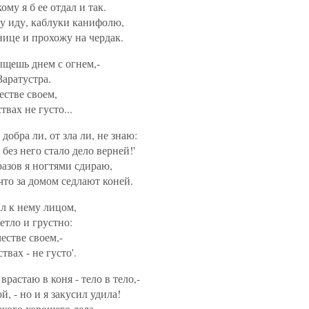
му я б ее отдал и так.
лу иду, каблуки канифолю,
ице и прохожу на чердак.
ыщешь днем с огнем,-
аратустра.
естве своем,
твах не густо...
 добра ли, от зла ли, не знаю:
 без него стало дело верней!'
разов я ногтями сдираю,
что за домом седлают коней.
ал к нему лицом,
етло и грустно:
естве своем,-
твах - не густо'.
 врастаю в коня - тело в тело,-
, - но и я закусил удила!
акого хорошего дела,