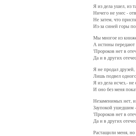
Я из дела ушел, из т
Ничего не унес - от
Не затем, что присп
Из-за синей горы по
Мы многое из книже
А истины передают 
'Пророков нет в отеч
Да и в других отечес
Я не продал друзей,
Лишь подвел одного,
Я из дела исчез,- не
И оно без меня пока
Незаменимых нет, и
Заупокой ушедшим -
'Пророков нет в оте
Да и в других отечест
Растащили меня, но