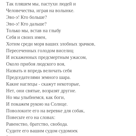
Так пляшем мы, пастухи людей и
Человечества, играя на волынке.
Эво-э! Кто больше?
Эво-э! Кто дальше?
Только мы, встав на глыбу
Себя и своих имен,
Хотим среди моря ваших злобных зрачков,
Пересеченных голодом виселиц
И искаженных предсмертным ужасом,
Около прибоя людского воя,
Назвать и впредь величать себя
Председателями земного шара.
Какие наглецы - скажут некоторые,
Нет, они святые, возразят другие.
Но мы улыбнемся, как боги,
И покажем рукою на Солнце.
Поволоките его на веревке для собак,
Повесьте его на словах:
Равенство, братство, свобода.
Судите его вашим судом судомоек