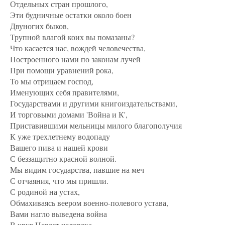
Отдельных стран прошлого,
Эти будничные остатки около боен
Двуногих быков,
Трупной влагой коих вы помазаны?
Что касается нас, вождей человечества,
Построенного нами по законам лучей
При помощи уравнений рока,
То мы отрицаем господ,
Именующих себя правителями,
Государствами и другими книгоиздательствами,
И торговыми домами 'Война и К',
Приставившими мельницы милого благополучия
К уже трехлетнему водопаду
Вашего пива и нашей крови
С беззащитно красной волной.
Мы видим государства, павшие на меч
С отчаяния, что мы пришли.
С родиной на устах,
Обмахиваясь веером военно-полевого устава,
Вами нагло выведена война
В круг Невест человека.