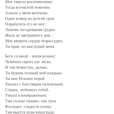
Мне тяжело воспоминанье:
Тогда всечасной новизны
Алкало у меня мечтанье;
Один кумир на долгий срок
Поработить его не мог;
Любовь сегодняшняя трудно
Жила до завтрашнего дня, -
Мне вверить сердце безрассудно,
Ты нрав, но выслушай меня.
Беги со мной - земля велика!
Чужбина скроет нас легко,
И там безвестно, далеко,
Ты будешь полный мой владыка.
Ты мне Италию порой
Хвалил с блестящим увлеченьем;
Страну, любимую тобой,
Узнала я воображеньем;
Там солнце пышно, там луна
Восходит, сладости полна;
Там вьются лозы винограда,