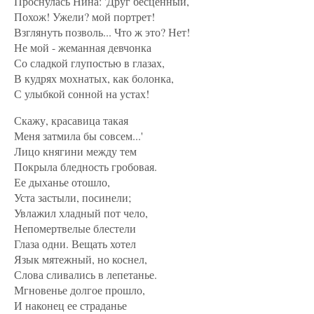
Проснулась Нина: 'Друг бесценный,
Похож! Ужели? мой портрет!
Взглянуть позволь... Что ж это? Нет!
Не мой - жеманная девчонка
Со сладкой глупостью в глазах,
В кудрях мохнатых, как болонка,
С улыбкой сонной на устах!
Скажу, красавица такая
Меня затмила бы совсем...'
Лицо княгини между тем
Покрыла бледность гробовая.
Ее дыханье отошло,
Уста застыли, посинели;
Увлажил хладный пот чело,
Непомертвелые блестели
Глаза одни. Вещать хотел
Язык мятежный, но коснел,
Слова сливались в лепетанье.
Мгновенье долгое прошло,
И наконец ее страданье