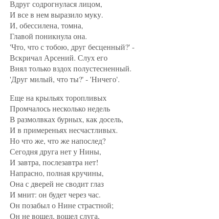
Вдруг содрогнулася лицом,
И все в нем выразило муку.
И, обессилена, томна,
Главой поникнула она.
'Что, что с тобою, друг бесценный?' -
Вскричал Арсений. Слух его
Внял только вздох полустесненный.
'Друг милый, что ты?' - 'Ничего'.
Еще на крыльях торопливых
Промчалось несколько недель
В размолвках бурных, как досель,
И в примереньях несчастливых.
Но что же, что же напослед?
Сегодня друга нет у Нины,
И завтра, послезавтра нет!
Напрасно, полная кручины,
Она с дверей не сводит глаз
И мнит: он будет через час.
Он позабыл о Нине страстной;
Он не вошел, вошел слуга,