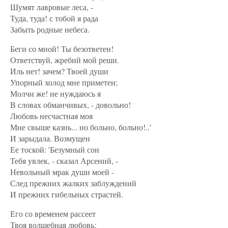
Шумят лавровые леса, -
Туда, туда! с тобой я рада
Забыть родные небеса.
Беги со мной! Ты безответен!
Ответствуй, жребий мой реши.
Иль нет! зачем? Твоей души
Упорный холод мне приметен;
Молчи же! не нуждаюсь я
В словах обманчивых, - довольно!
Любовь несчастная моя
Мне свыше казнь... но больно, больно!..'
И зарыдала. Возмущен
Ее тоской: 'Безумный сон
Тебя увлек, - сказал Арсений, -
Невольный мрак души моей -
След прежних жалких заблуждений
И прежних гибельных страстей.
Его со временем рассеет
Твоя волшебная любовь;