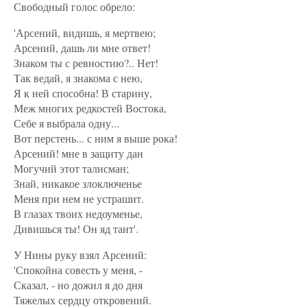
Свободный голос обрело:
'Арсений, видишь, я мертвею;
Арсений, дашь ли мне ответ!
Знаком ты с ревностию?.. Нет!
Так ведай, я знакома с нею,
Я к ней способна! В старину,
Меж многих редкостей Востока,
Себе я выбрала одну...
Вот перстень... с ним я выше рока!
Арсений! мне в защиту дан
Могучий этот талисман;
Знай, никакое злоключенье
Меня при нем не устрашит.
В глазах твоих недоуменье,
Дивишься ты! Он яд таит'.
У Нины руку взял Арсений:
'Спокойна совесть у меня, -
Сказал, - но дожил я до дня
Тяжелых сердцу откровений.