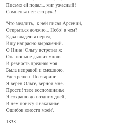
Письмо ей подал... миг ужасный!
Сомненья нет: его рука!
'Что медлить,- к ней писал Арсений,-
Открыться должно... Небо! в чем?
Едва владею я пером,
Ищу напрасно выражений.
О Нина! Ольгу встретил я;
Она поныне дышит мною,
И ревность прежняя моя
Была неправой и смешною.
Удел решен. По старине
Я верен Ольге, верной мне.
Прости! твое воспоминанье
Я сохраню до поздних дней;
В нем понесу я наказанье
Ошибок юности моей'.
1838