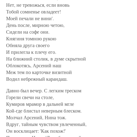
Нет, не тревожься, если вновь
Тобой сомненье овладеет!
Моей печали не вини'.
День после, мирною четою,
Сидели на софе они.
Княгиня томною рукою
Обняла друга своего
И прилегла к плечу его.
На ближний столик, в думе скрытной
Облокотясь, Арсений наш
Меж тем по карточке визитной
Водил небрежный карандаш.
Давно был вечер. С легким треском
Горели свечи на столе,
Кумиров мрамор в дальней мгле
Кой-где блистал неверным блеском.
Молчал Арсений, Нина тож.
Вдруг, тайным чувством увлеченный,
Он восклицает: 'Как похож!'