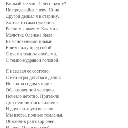
Внимай же мне. С чего начну?
Не предавайся гневу, Нина!
Другой дышал я в старину,
Хотела то сама судьбина.
Росли мы вместе. Как мила
Малютка Оленька была!
Ее мгновеньями иными
Еще я вижу пред собой
С очами темно-голубыми,
С темпо-кудрявой головой.
Я называл ее сострою,
С ней игры детства я делил;
Но год за годом уходил
Обыкновенной чередою.
Исчезло детство. Притекли
Дни непонятного волненья,
И друг на друга возвели
Мы взоры, полные томленья.
Обманчив разговор очей.
И, руку Оленьки моей