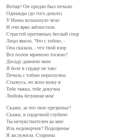
Вотще! Он предан был печали.
Однажды (до того дошло)
У Нины вспыхнуло чело
И очи ярко заблистали.
Страстей противных беглый спор
Лицо явило. 'Что с тобою, -
Она сказала, - что твой взор
Все полон мрачною тоскою?
Досаду давнюю мою
Я боле в сердце не таю:
Печаль с тобою неразлучна;
Стыжусь, но ясно вижу я:
Тебе тяжка, тебе докучна
Любовь безумная моя!
Скажи, за что твое презренье?
Скажи, в сердечной глубине
Ты-нечувствителен ко мне
Иль недоверчив? Подозренье
Я заслужила. Старины