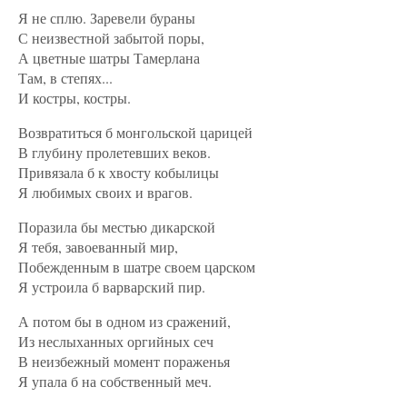
Я не сплю. Заревели бураны
С неизвестной забытой поры,
А цветные шатры Тамерлана
Там, в степях...
И костры, костры.
Возвратиться б монгольской царицей
В глубину пролетевших веков.
Привязала б к хвосту кобылицы
Я любимых своих и врагов.
Поразила бы местью дикарской
Я тебя, завоеванный мир,
Побежденным в шатре своем царском
Я устроила б варварский пир.
А потом бы в одном из сражений,
Из неслыханных оргийных сеч
В неизбежный момент пораженья
Я упала б на собственный меч.