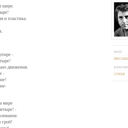
и шире.
тыре!
ия и пластика.
я,
ПОЭТ:
ртире -
ВЫСОЦК
етыре!
ьно движения.
КАТЕГОРИ
е -
СТИХИ
не!
не-
м мире
четыре! -
олевание.
в гроб!
чтоб,