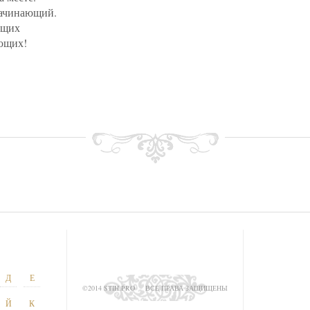
ачинающий.
ущих
ющих!
Д
Е
©2014 STIH.PRO
ВСЕ ПРАВА ЗАЩИЩЕНЫ
Й
К