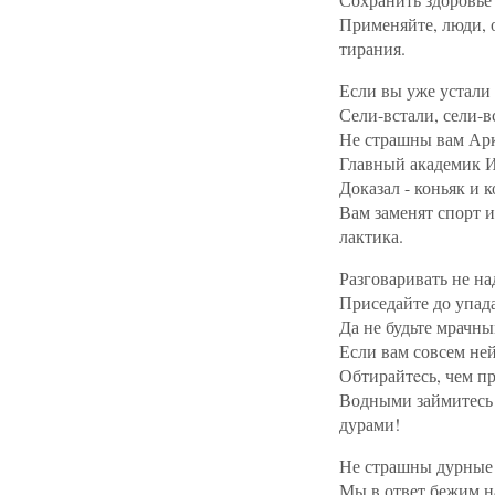
Применяйте, люди, 
тирания.
Если вы уже устали 
Сели-встали, сели-в
Не страшны вам Арк
Главный академик 
Доказал - коньяк и 
Вам заменят спорт 
лактика.
Разговаривать не на
Приседайте до упада
Да не будьте мрачн
Если вам совсем ней
Обтирайтeсь, чем пр
Водными займитесь
дурами!
Не страшны дурные 
Мы в ответ бежим н