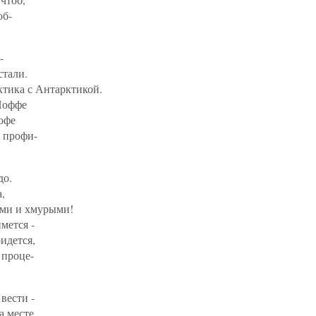
об-
-
стали.
тика с Антарктикой.
Иоффе
кофе
и профи-
до.
,
ыми и хмурыми!
мется -
идется,
 проце-
вести -
а месте.