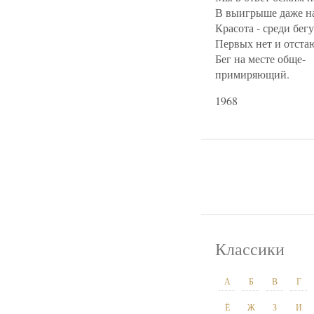
В выигрыше даже н
Красота - среди бег
Первых нет и отста
Бег на месте обще-
примиряющий.
1968
Классики
А
Б
В
Г
Ё
Ж
З
И