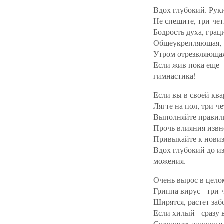
Вдох глубокий. Рук
Не спешите, три-че
Бодрость духа, грац
Общеукрепляющая,
Утром отрезвляюща
Если жив пока еще -
гимнастика!
Если вы в своей ква
Лягте на пол, три-ч
Выполняйте правил
Прочь влияния извн
Привыкайте к новиз
Вдох глубокий до из
можения.
Очень вырос в цело
Гриппа вирус - три-
Ширятся, растет заб
Если хилый - сразу 
Сохранить здоровье 