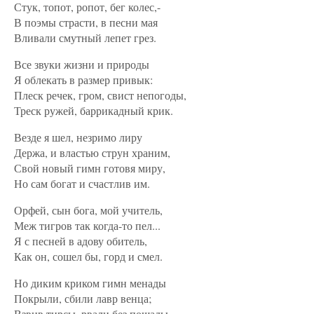
Стук, топот, ропот, бег колес,-
В поэмы страсти, в песни мая
Вливали смутный лепет грез.
Все звуки жизни и природы
Я облекать в размер привык:
Плеск речек, гром, свист непогоды,
Треск ружей, баррикадный крик.
Везде я шел, незримо лиру
Держа, и властью струн храним,
Свой новый гимн готовя миру,
Но сам богат и счастлив им.
Орфей, сын бога, мой учитель,
Меж тигров так когда-то пел...
Я с песней в адову обитель,
Как он, сошел бы, горд и смел.
Но диким криком гимн менады
Покрыли, сбили лавр венца;
Взвив тирсы, рвали без пощады