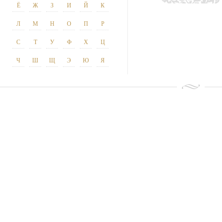
Ё
Ж
З
И
Й
К
Л
М
Н
О
П
Р
С
Т
У
Ф
Х
Ц
Ч
Ш
Щ
Э
Ю
Я