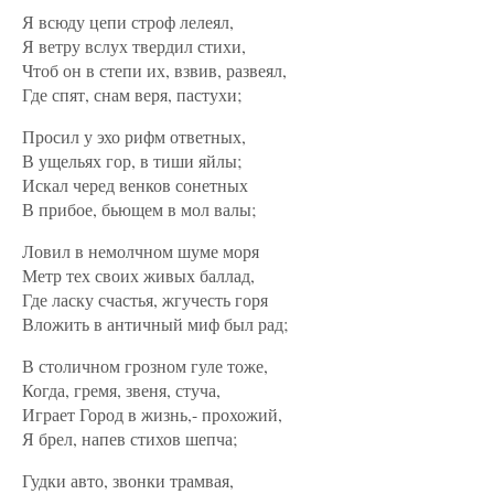
Я всюду цепи строф лелеял,
Я ветру вслух твердил стихи,
Чтоб он в степи их, взвив, развеял,
Где спят, снам веря, пастухи;
Просил у эхо рифм ответных,
В ущельях гор, в тиши яйлы;
Искал черед венков сонетных
В прибое, бьющем в мол валы;
Ловил в немолчном шуме моря
Метр тех своих живых баллад,
Где ласку счастья, жгучесть горя
Вложить в античный миф был рад;
В столичном грозном гуле тоже,
Когда, гремя, звеня, стуча,
Играет Город в жизнь,- прохожий,
Я брел, напев стихов шепча;
Гудки авто, звонки трамвая,