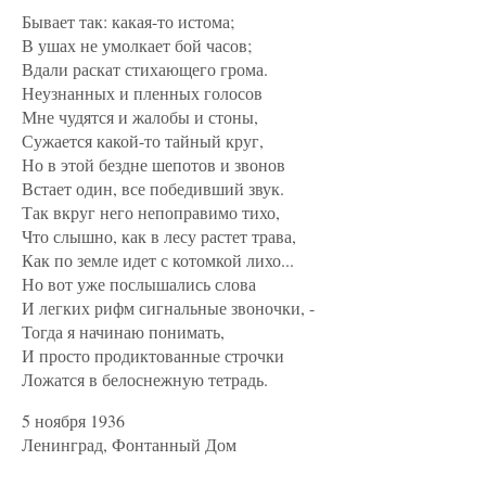
Бывает так: какая-то истома;
В ушах не умолкает бой часов;
Вдали раскат стихающего грома.
Неузнанных и пленных голосов
Мне чудятся и жалобы и стоны,
Сужается какой-то тайный круг,
Но в этой бездне шепотов и звонов
Встает один, все победивший звук.
Так вкруг него непоправимо тихо,
Что слышно, как в лесу растет трава,
Как по земле идет с котомкой лихо...
Но вот уже послышались слова
И легких рифм сигнальные звоночки, -
Тогда я начинаю понимать,
И просто продиктованные строчки
Ложатся в белоснежную тетрадь.
5 ноября 1936
Ленинград, Фонтанный Дом