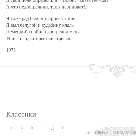
А что недострелили, так я невиноват!..
Я тоже рад был, но, присев у пня,
Я выл белугой и судьбину клял,-
Немецкий снайпер дострелил меня
Убив того, который не стрелял.
1973
Классики
А
Б
В
Г
Д
Е
©2014 STIH.PRO
ВСЕ ПРАВА З