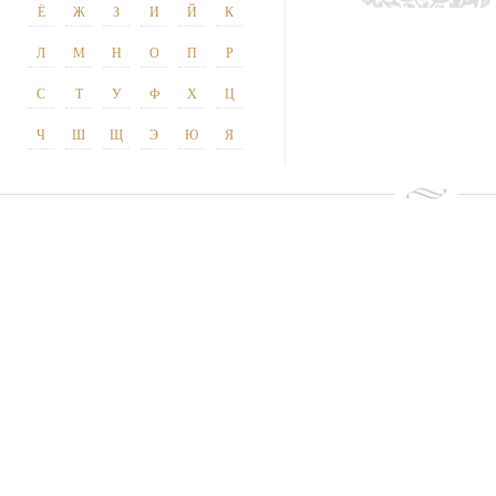
Ё
Ж
З
И
Й
К
Л
М
Н
О
П
Р
С
Т
У
Ф
Х
Ц
Ч
Ш
Щ
Э
Ю
Я