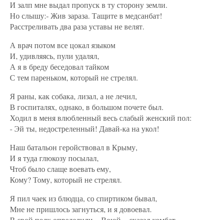
И залп мне выдал пропуск в ту сторону земли.
Но слышу:- Жив зараза. Тащите в медсанбат!
Расстреливать два раза уставы не велят.
А врач потом все цокал языком
И, удивляясь, пули удалял,
А я в бреду беседовал тайком
С тем пареньком, который не стрелял.
Я раны, как собака, лизал, а не лечил,
В госпиталях, однако, в большом почете был.
Ходил в меня влюбленный весь слабый женский пол:
- Эй ты, недостреленный! Давай-ка на укол!
Наш батальон геройствовал в Крыму,
И я туда глюкозу посылал,
Чтоб было слаще воевать ему,
Кому? Тому, который не стрелял.
Я пил чаек из блюдца, со спиртиком бывал,
Мне не пришлось загнуться, и я довоевал.
В свой полк определили. - Воюй, - сказал комбат,-