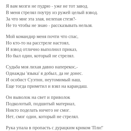
Я вам мозги не пудрю - уже не тот завод.
В меня стрелял поутру из ружей целый взвод.
За что мне эта злая, нелепая стезя?-
Не то чтобы не знаю - рассказывать нельзя.
Мой командир меня почти что спас,
Но кто-то на расстреле настоял,
И взвод отлично выполнил приказ,
Но был один, который не стрелял.
Судьба моя лихая давно наперекос,-
Однажды 'языка' я добыл, да не донес.
И особист Суэтин, неутомимый наш,
Еще тогда приметил и взял на карандаш.
Он выволок на свет и приволок
Подколотый, подшитый материал,
Никто поделать ничего не смог.
Нет, смог один, который не стрелял.
Рука упала в пропасть с дурацким криком 'Пли!'