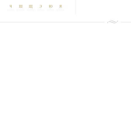
Ч
Ш
Щ
Э
Ю
Я