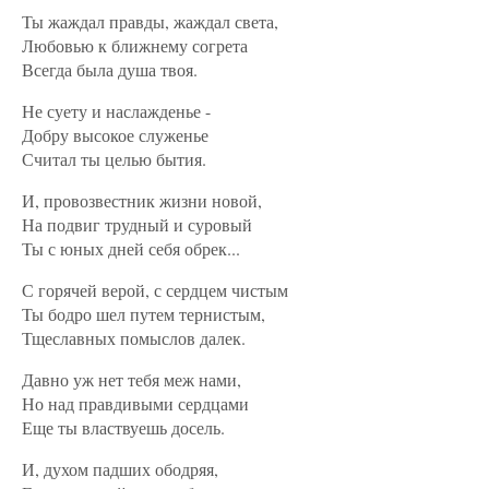
Ты жаждал правды, жаждал света,
Любовью к ближнему согрета
Всегда была душа твоя.
Не суету и наслажденье -
Добру высокое служенье
Считал ты целью бытия.
И, провозвестник жизни новой,
На подвиг трудный и суровый
Ты с юных дней себя обрек...
С горячей верой, с сердцем чистым
Ты бодро шел путем тернистым,
Тщеславных помыслов далек.
Давно уж нет тебя меж нами,
Но над правдивыми сердцами
Еще ты властвуешь досель.
И, духом падших ободряя,