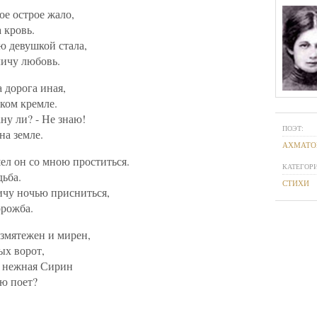
ое острое жало,
 кровь.
ю девушкой стала,
ичу любовь.
 дорога иная,
ком кремле.
ну ли? - Не знаю!
ПОЭТ:
на земле.
АХМАТО
ел он со мною проститься.
КАТЕГОРИ
дьба.
СТИХИ
ичу ночью присниться,
орожба.
езмятежен и мирен,
ых ворот,
, нежная Сирин
ю поет?