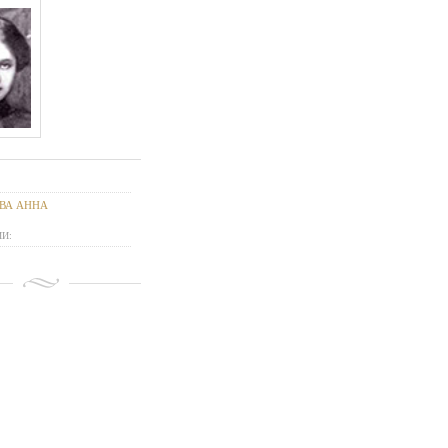
ВА АННА
И: