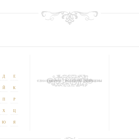
Д
Е
©2014 STIH.PRO
ВСЕ ПРАВА ЗАЩИЩЕНЫ
Й
К
П
Р
Х
Ц
Ю
Я