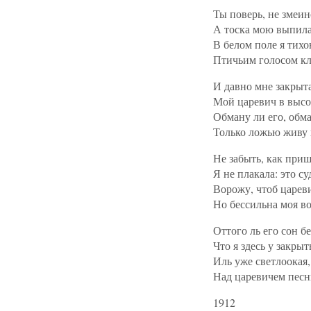
Ты поверь, не змеин
А тоска мою выпила
В белом поле я тихо
Птичьим голосом кл
И давно мне закрыта
Мой царевич в высо
Обману ли его, обма
Только ложью живу 
Не забыть, как приш
Я не плакала: это су
Ворожу, чтоб царев
Но бессильна моя в
Оттого ль его сон б
Что я здесь у закрыт
Иль уже светлоокая
Над царевичем песн
1912