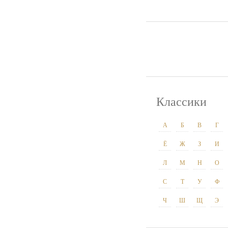
Классики
А
Б
В
Г
Ё
Ж
З
И
Л
М
Н
О
С
Т
У
Ф
Ч
Ш
Щ
Э