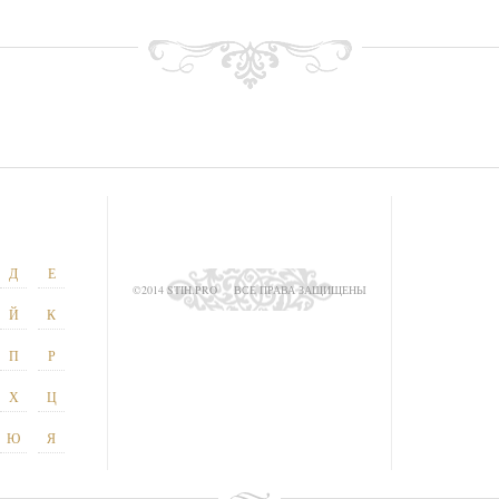
Д
Е
©2014 STIH.PRO
ВСЕ ПРАВА ЗАЩИЩЕНЫ
Й
К
П
Р
Х
Ц
Ю
Я