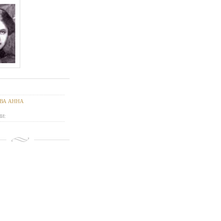
ВА АННА
И: