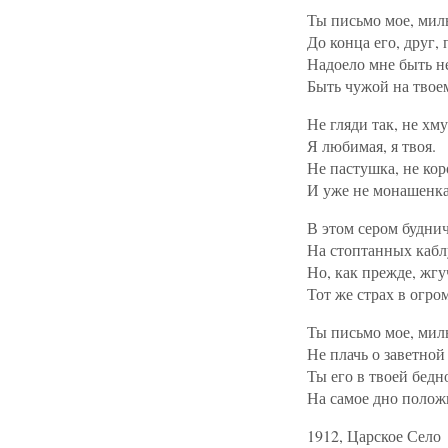
Ты письмо мое, мил
До конца его, друг, 
Надоело мне быть н
Быть чужой на твое
Не гляди так, не хм
Я любимая, я твоя.
Не пастушка, не ко
И уже не монашенк
В этом сером будни
На стоптанных каблу
Но, как прежде, жгу
Тот же страх в огро
Ты письмо мое, мил
Не плачь о заветной
Ты его в твоей бедн
На самое дно полож
1912, Царское Село