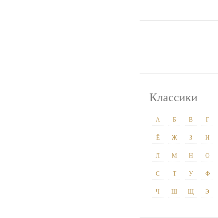
Классики
А
Б
В
Г
Ё
Ж
З
И
Л
М
Н
О
С
Т
У
Ф
Ч
Ш
Щ
Э