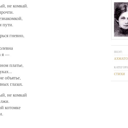
ый, не комкай.
прочти.
езнакомкой,
м пути.
урься гневно,
ролевна
ПОЭТ:
а я —
АХМАТО
чном платье,
КАТЕГОРИ
ках...
СТИХИ
че объятье,
мных глазах.
ый, не комкай
 лжи.
ой котомке
и.