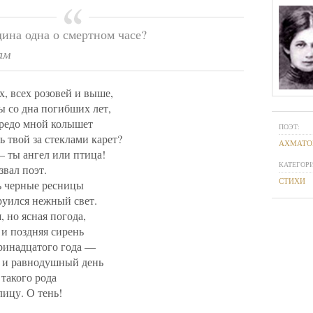
ина одна о смертном часе?
ам
х, всех розовей и выше,
ы со дна погибших лет,
редо мной колышет
ПОЭТ:
 твой за стеклами карет?
АХМАТО
— ты ангел или птица!
КАТЕГОРИ
звал поэт.
СТИХИ
зь черные ресницы
руился нежный свет.
, но ясная погода,
 и поздняя сирень
ринадцатого года —
 и равнодушный день
такого рода
ицу. О тень!