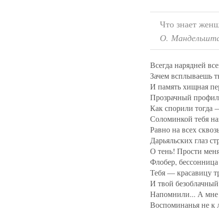
Что знает женщ
О. Мандельшт
Всегда нарядней все
Зачем всплываешь т
И память хищная пе
Прозрачный профиль
Как спорили тогда 
Соломинкой тебя на
Равно на всех скво
Дарьяльских глаз ст
О тень! Прости меня
Флобер, бессонница
Тебя — красавицу т
И твой безоблачный
Напомнили... А мне 
Воспоминанья не к л