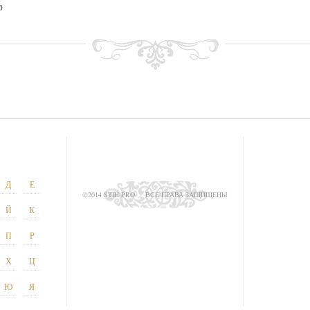
р
Д
Е
©2014 STIH.PRO
ВСЕ ПРАВА ЗАЩИЩЕНЫ
Й
К
П
Р
Х
Ц
Ю
Я