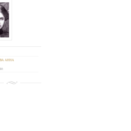
ВА АННА
И: