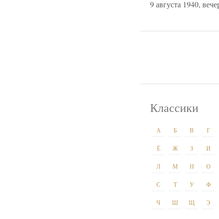
9 августа 1940, вече
Классики
А
Б
В
Г
Ё
Ж
З
И
Л
М
Н
О
С
Т
У
Ф
Ч
Ш
Щ
Э