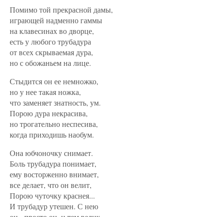
Помимо той прекрасной дамы,
играющей надменно гаммы
на клавесинах во дворце,
есть у любого трубадура
от всех скрываемая дура,
но с обожаньем на лице.
Стыдится он ее немножко,
но у нее такая ножка,
что заменяет знатность, ум.
Порою дура некрасива,
но трогательно неспесива,
когда приходишь наобум.
Она юбчоночку снимает.
Боль трубадура понимает,
ему восторженно внимает,
все делает, что он велит,
Порою чуточку краснея...
И трубадур утешен. С нею
он - просто он, и тем велик.