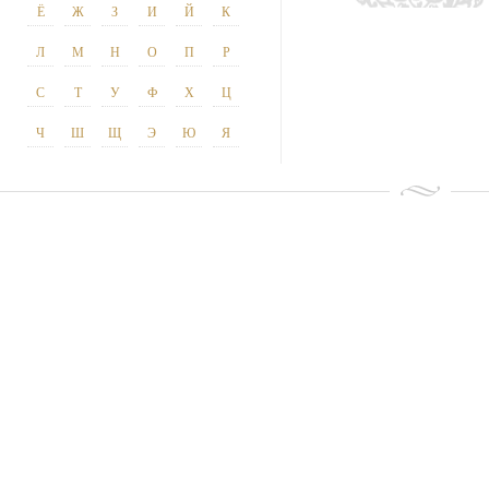
Ё
Ж
З
И
Й
К
Л
М
Н
О
П
Р
С
Т
У
Ф
Х
Ц
Ч
Ш
Щ
Э
Ю
Я