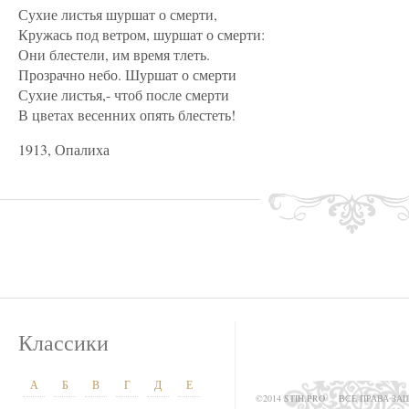
Сухие листья шуршат о смерти,
Кружась под ветром, шуршат о смерти:
Они блестели, им время тлеть.
Прозрачно небо. Шуршат о смерти
Сухие листья,- чтоб после смерти
В цветах весенних опять блестеть!
1913, Опалиха
Классики
А
Б
В
Г
Д
Е
©2014 STIH.PRO
ВСЕ ПРАВА З