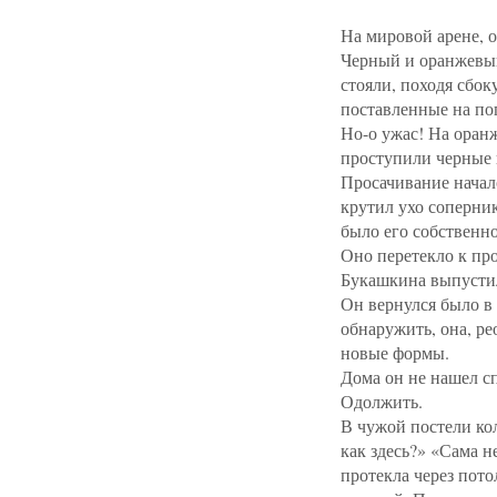
На мировой арене, 
Черный и оранжевый
стояли, походя сбок
поставленные на по
Но-о ужас! На ора
проступили черные 
Просачивание начал
крутил ухо соперник
было его собственно
Оно перетекло к пр
Букашкина выпусти
Он вернулся было в 
обнаружить, она, ре
новые формы.
Дома он не нашел с
Одолжить.
В чужой постели ко
как здесь?» «Сама н
протекла через пото