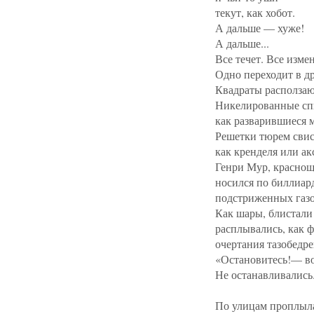
текут, как хобот.
А дальше — хуже!
А дальше...
Все течет. Все измен
Одно переходит в др
Квадраты расползаю
Никелированные спи
как разварившиеся 
Решетки тюрем свис
как кренделя или ак
Генри Мур, краснощ
носился по биллиар
подстриженных газо
Как шары, блистали
расплывались, как 
очертания тазобедр
«Остановитесь!— в
Не останавливались
По улицам проплыла