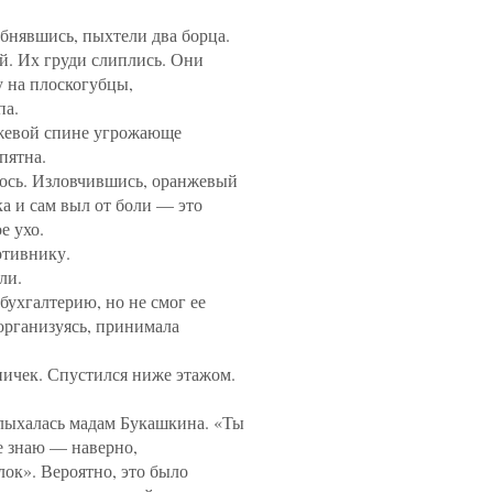
обнявшись, пыхтели два борца.
. Их груди слиплись. Они
у на плоскогубцы,
па.
нжевой спине угрожающе
пятна.
ось. Изловчившись, оранжевый
а и сам выл от боли — это
е ухо.
отивнику.
ли.
бухгалтерию, но не смог ее
организуясь, принимала
пичек. Спустился ниже этажом.
лыхалась мадам Букашкина. «Ты
е знаю — наверно,
лок». Вероятно, это было