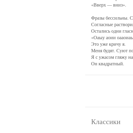
«Вверх — вниз».
Фразы бессильны. С
Согласные раствори
Остались одни глас
«Оаыу аоии оааоиаы
Это уже кричу я.
Меня будят. Суют п
Я с ужасом гляжу на
Он квадратный.
Классики