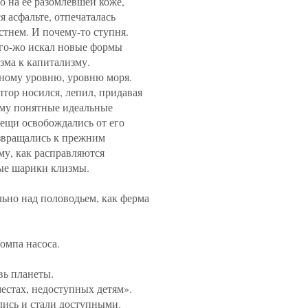
о на ее разомлевшей коже,
я асфальте, отпечаталась
рстнем. И почему-то ступня.
го-жо искал новые формы
зма к капитализму.
дному уровню, уровню моря.
тор носился, лепил, придавая
му понятные идеальные
вещи освобождались от его
озвращались к прежним
му, как расправляются
ые шарики клизмы.
льно над половодьем, как ферма
омпа насоса.
вь планеты.
естах, недоступных детям».
лись и стали доступными.