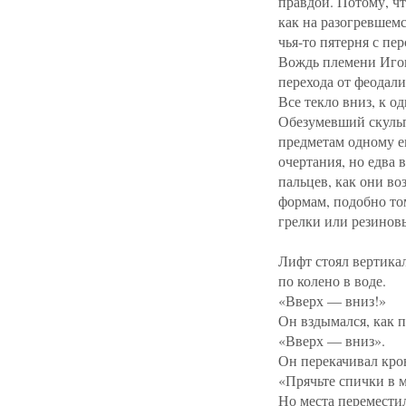
правдой. Потому, чт
как на разогревшемс
чья-то пятерня с пе
Вождь племени Иго
перехода от феодали
Все текло вниз, к о
Обезумевший скульп
предметам одному е
очертания, но едва 
пальцев, как они в
формам, подобно то
грелки или резинов
Лифт стоял вертика
по колено в воде.
«Вверх — вниз!»
Он вздымался, как п
«Вверх — вниз».
Он перекачивал кро
«Прячьте спички в м
Но места перемести