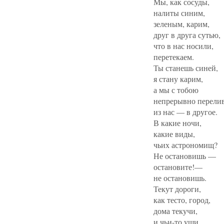
Мы, как сосуды,
налиты синим,
зеленым, карим,
друг в друга сутью,
что в нас носили,
перетекаем.
Ты станешь синей,
я стану карим,
а мы с тобою
непрерывно перели
из нас — в другое.
В какие ночи,
какие виды,
чьих астрономищ?
Не остановишь —
остановите!—
не остановишь.
Текут дороги,
как тесто, город,
дома текучи,
и чьи-то уши