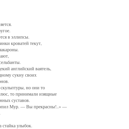
яется.
угое.
тся в эллипсы.
нки кроватей текут,
макароны.
ают,
сельбанты.
екий английский ваятель,
дному сукну своих
нов.
 скульптуры, но они то
флюс, то принимали изящные
енных суставов.
опил Мур. — Вы прекрасны!..» —
.
 стайка улыбок.