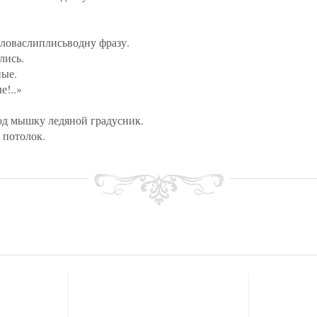
ловаслиплисьводну фразу.
лись.
ные.
е!..»
од мышку ледяной градусник.
 потолок.