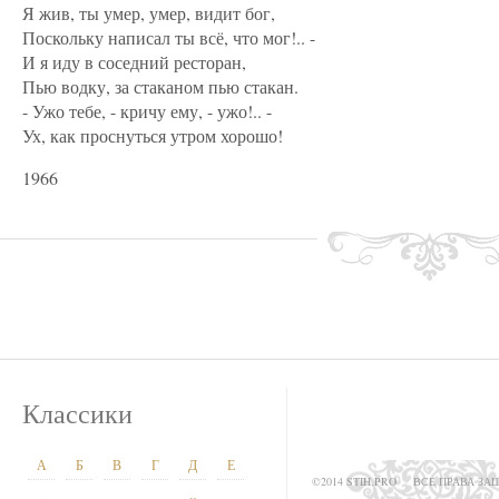
Я жив, ты умер, умер, видит бог,
Поскольку написал ты всё, что мог!.. -
И я иду в соседний ресторан,
Пью водку, за стаканом пью стакан.
- Ужо тебе, - кричу ему, - ужо!.. -
Ух, как проснуться утром хорошо!
1966
Классики
А
Б
В
Г
Д
Е
©2014 STIH.PRO
ВСЕ ПРАВА З