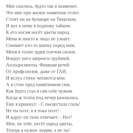
Мне снилось, будто так я знаменит,
Что мне при жизни памятник отлит.
Стоит он на бульваре на Тверском,
И вот к нему я подхожу тайком.
К его ногам несёт цветы народ.
Меня ж никто в лицо не узнаёт.
Снимает кто-то шапку перед ним,
Меня в толпе задев плечом своим.
Вокруг него шеренги трубачей,
Аплодисменты. Фимиам речей
От профсоюзов, даже от ГАИ,
И вслух стихи читаются мои.
А я стою пред памятником сим,
Как будто стал я сам себе чужим.
Когда ж толпа под вечер разошлась,
Ему я крикнул: - С пьедестала слазь!
Не ты поэт, а я пока поэт! -
И вдруг он тихо отвечает: - Нет!
Мне, не тебе, несёт народ цветы,
Теперь я нужен людям, а не ты!