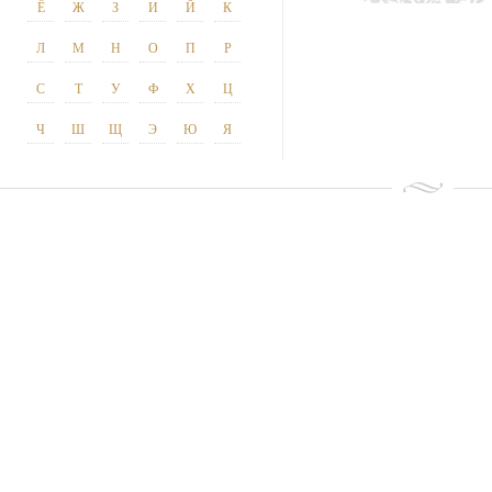
Ё
Ж
З
И
Й
К
Л
М
Н
О
П
Р
С
Т
У
Ф
Х
Ц
Ч
Ш
Щ
Э
Ю
Я