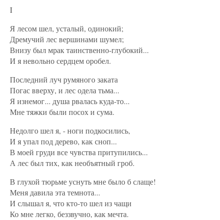
I
Я лесом шел, усталый, одинокий;
Дремучий лес вершинами шумел;
Внизу был мрак таинственно-глубокий...
И я невольно сердцем оробел.
Последний луч румяного заката
Погас вверху, и лес одела тьма...
Я изнемог... душа рвалась куда-то...
Мне тяжки были посох и сума.
Недолго шел я, - ноги подкосились,
И я упал под дерево, как сноп...
В моей груди все чувства притупились...
А лес был тих, как необъятный гроб.
В глухой тюрьме уснуть мне было б слаще!
Меня давила эта темнота...
И слышал я, что кто-то шел из чащи
Ко мне легко, беззвучно, как мечта.