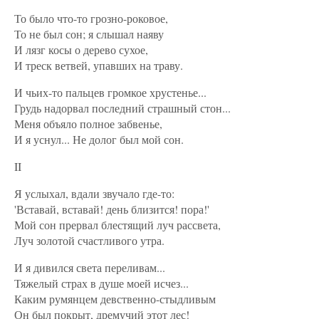
То было что-то грозно-роковое,
То не был сон; я слышал наяву
И лязг косы о дерево сухое,
И треск ветвей, упавших на траву.
И чьих-то пальцев громкое хрустенье...
Грудь надорвал последний страшный стон...
Меня объяло полное забвенье,
И я уснул... Не долог был мой сон.
II
Я услыхал, вдали звучало где-то:
'Вставай, вставай! день близится! пора!'
Мой сон прервал блестящий луч рассвета,
Луч золотой счастливого утра.
И я дивился света переливам...
Тяжелый страх в душе моей исчез...
Каким румянцем девственно-стыдливым
Он был покрыт, дремучий этот лес!