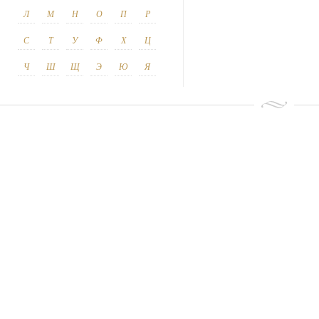
Л
М
Н
О
П
Р
С
Т
У
Ф
Х
Ц
Ч
Ш
Щ
Э
Ю
Я