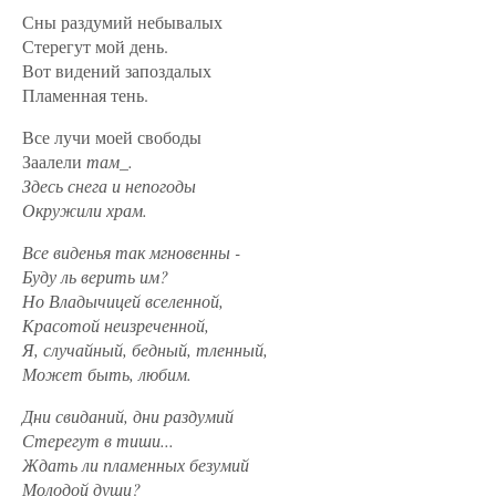
Сны раздумий небывалых
Стерегут мой день.
Вот видений запоздалых
Пламенная тень.
Все лучи моей свободы
Заалели
там_.
Здесь снега и непогоды
Окружили храм.
Все виденья так мгновенны -
Буду ль верить им?
Но Владычицей вселенной,
Красотой неизреченной,
Я, случайный, бедный, тленный,
Может быть, любим.
Дни свиданий, дни раздумий
Стерегут в тиши...
Ждать ли пламенных безумий
Молодой души?