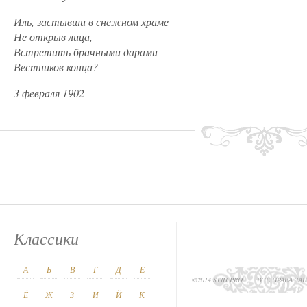
Иль, застывши в снежном храме
Не открыв лица,
Встретить брачными дарами
Вестников конца?
3 февраля 1902
Классики
А
Б
В
Г
Д
Е
©2014 STIH.PRO
ВСЕ ПРАВА З
Ё
Ж
З
И
Й
К