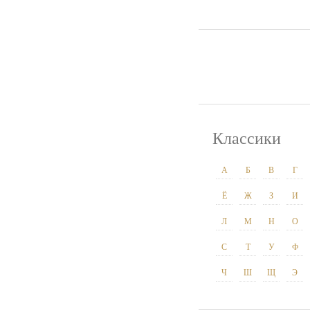
Классики
А
Б
В
Г
Ё
Ж
З
И
Л
М
Н
О
С
Т
У
Ф
Ч
Ш
Щ
Э