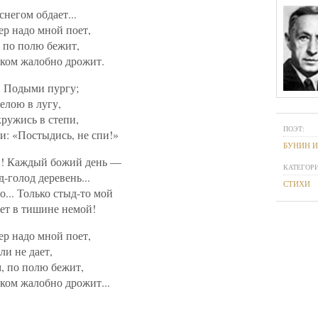
снегом обдает...
р надо мной поет,
, по полю бежит,
иком жалобно дрожит.
! Подыми пургу;
елою в лугу,
кружись в степи,
ПОЭТ:
и: «Постыдись, не спи!»
БУНИН 
й! Каждый божий день —
КАТЕГОРИ
д-голод деревень...
СТИХИ
... Только стыд-то мой
ет в тишине немой!
р надо мной поет,
ли не дает,
, по полю бежит,
ком жалобно дрожит...