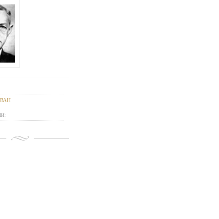
ИВАН
И: