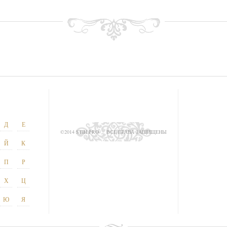
Д
Е
©2014 STIH.PRO
ВСЕ ПРАВА ЗАЩИЩЕНЫ
Й
К
П
Р
Х
Ц
Ю
Я