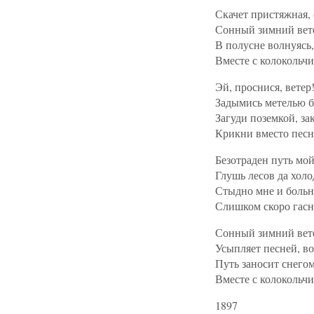
Скачет пристяжная, 
Сонный зимний вете
В полусне волнуясь
Вместе с колокольч
Эй, проснися, ветер
Задымись метелью б
Загуди поземкой, за
Крикни вместо песн
Безотраден путь мо
Глушь лесов да холо
Стыдно мне и больно
Слишком скоро гасн
Сонный зимний вете
Усыпляет песней, во
Путь заносит снегом
Вместе с колокольчи
1897