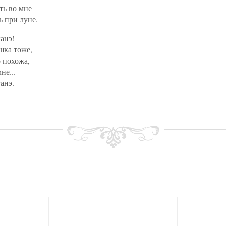
ть во мне
 при луне.
анэ!
ушка тоже,
 похожа,
не...
анэ.