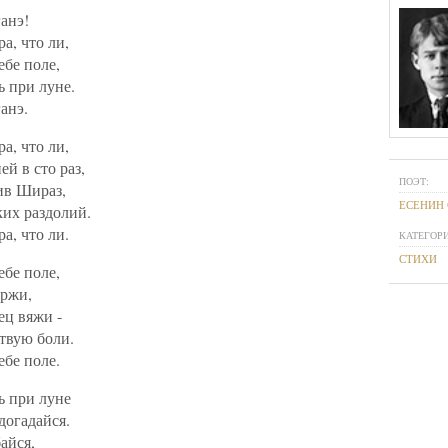
анэ!
ра, что ли,
ебе поле,
 при луне.
анэ.
ра, что ли,
ей в сто раз,
ПОЭТ:
ив Шираз,
ЕСЕНИН 
ких раздолий.
ра, что ли.
КАТЕГОРИ
СТИХИ
ебе поле,
 ржи,
ец вяжи -
твую боли.
ебе поле.
ь при луне
догадайся.
айся,