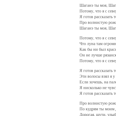
Шаганэ ты моя, Шаг
Потому, что я с севе
Я готов рассказать т
Про волнистую рожь
Шаганэ ты моя, Шаг
Потому, что я с севе
Что луна там огромн
Как бы ни был крас
Он не лучше рязанс
Потому, что я с севе
Я готов рассказать т
Эти волосы взял я у
Если хочешь, на пал
Я нисколько не чувс
Я готов рассказать т
Про волнистую рож
По кудрям ты моим 
Дорогая, шути, улыб