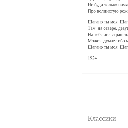
Не буди только памя
Про волнистую рожь
Шаганэ ты моя, Шаг
Там, на севере, дев
На тебя она страшно
Может, думает обо м
Шаганэ ты моя, Шаг
1924
Классики