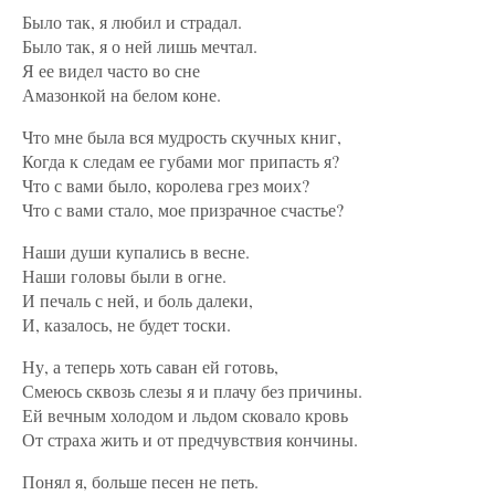
Было так, я любил и страдал.
Было так, я о ней лишь мечтал.
Я ее видел часто во сне
Амазонкой на белом коне.
Что мне была вся мудрость скучных книг,
Когда к следам ее губами мог припасть я?
Что с вами было, королева грез моих?
Что с вами стало, мое призрачное счастье?
Наши души купались в весне.
Наши головы были в огне.
И печаль с ней, и боль далеки,
И, казалось, не будет тоски.
Ну, а теперь хоть саван ей готовь,
Смеюсь сквозь слезы я и плачу без причины.
Ей вечным холодом и льдом сковало кровь
От страха жить и от предчувствия кончины.
Понял я, больше песен не петь.