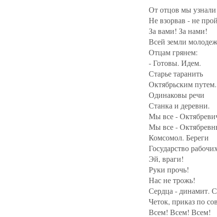
От отцов мы узнали 
Не взорвав - не про
За вами! За нами!
Всей земли молодеж
Отцам грянем:
- Готовы. Идем.
Старье таранить
Октябрьским путем.
Одинаковы речи
Станка и деревни.
Мы все - Октябреви
Мы все - Октябревн
Комсомол. Береги
Государство рабочих
Эй, враги!
Руки прочь!
Нас не трожь!
Сердца - динамит. 
Четок, приказ по со
Всем! Всем! Всем!