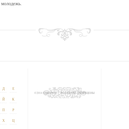
 молодежь.
Д
Е
©2014 STIH.PRO
ВСЕ ПРАВА ЗАЩИЩЕНЫ
Й
К
П
Р
Х
Ц