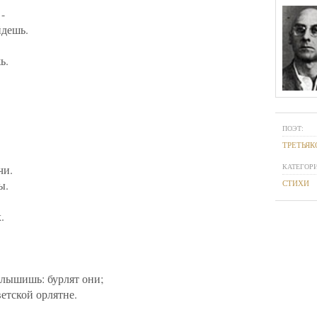
-
йдешь.
ь.
ПОЭТ:
ТРЕТЬЯК
КАТЕГОРИ
чи.
ы.
СТИХИ
.
Слышишь: бурлят они;
ветской орлятне.