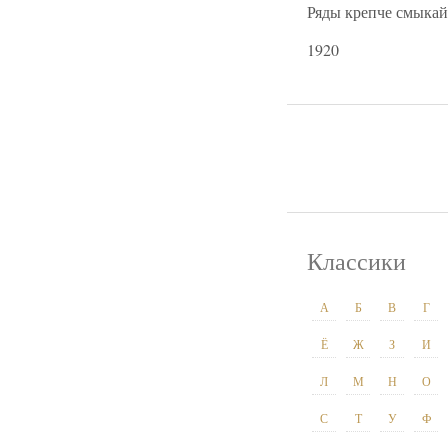
Ряды крепче смыкай
1920
Классики
А
Б
В
Г
Ё
Ж
З
И
Л
М
Н
О
С
Т
У
Ф