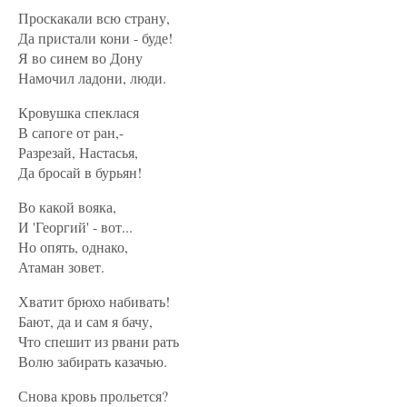
Проскакали всю страну,
Да пристали кони - буде!
Я во синем во Дону
Намочил ладони, люди.
Кровушка спеклася
В сапоге от ран,-
Разрезай, Настасья,
Да бросай в бурьян!
Во какой вояка,
И 'Георгий' - вот...
Но опять, однако,
Атаман зовет.
Хватит брюхо набивать!
Бают, да и сам я бачу,
Что спешит из рвани рать
Волю забирать казачью.
Снова кровь прольется?