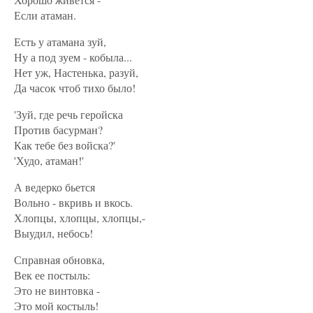
Если атаман.
Есть у атамана зуй,
Ну а под зуем - кобыла...
Нет уж, Настенька, разуй,
Да часок чтоб тихо было!
'Зуй, где речь геройска
Против басурман?
Как тебе без войска?'
'Худо, атаман!'
А ведерко бьется
Вольно - вкривь и вкось.
Хлопцы, хлопцы, хлопцы,-
Выудил, небось!
Справная обновка,
Век ее постыль:
Это не винтовка -
Это мой костыль!