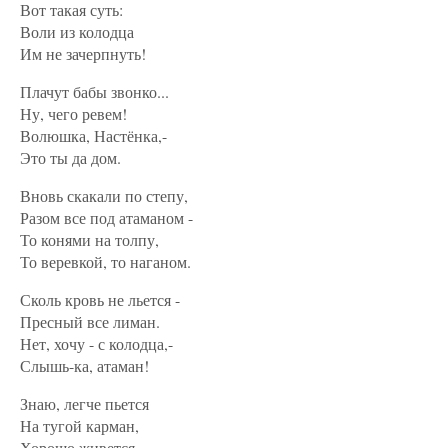
Вот такая суть:
Воли из колодца
Им не зачерпнуть!
Плачут бабы звонко...
Ну, чего ревем!
Волюшка, Настёнка,-
Это ты да дом.
Вновь скакали по степу,
Разом все под атаманом -
То конями на толпу,
То веревкой, то наганом.
Сколь кровь не льется -
Пресный все лиман.
Нет, хочу - с колодца,-
Слышь-ка, атаман!
Знаю, легче пьется
На тугой карман,
Хорошо живется -