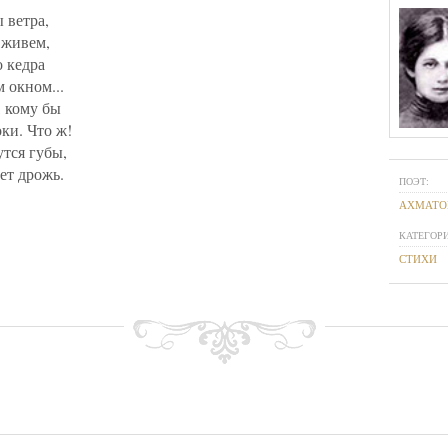
 ветра,
 живем,
о кедра
 окном...
, кому бы
оки. Что ж!
утся губы,
ет дрожь.
ПОЭТ:
АХМАТО
КАТЕГОРИ
СТИХИ