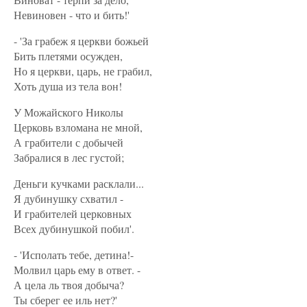
Невиновен - что и бить!'
- 'За грабеж я церкви божьей
Бить плетями осужден,
Но я церкви, царь, не грабил,
Хоть душа из тела вон!
У Можайского Николы
Церковь взломана не мной,
А грабители с добычей
Забралися в лес густой;
Деньги кучками расклали...
Я дубинушку схватил -
И грабителей церковных
Всех дубинушкой побил'.
- 'Исполать тебе, детина!-
Молвил царь ему в ответ. -
А цела ль твоя добыча?
Ты сберег ее иль нет?'