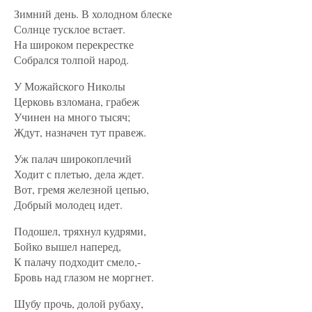
Зимний день. В холодном блеске
Солнце тусклое встает.
На широком перекрестке
Собрался толпой народ.
У Можайского Николы
Церковь взломана, грабеж
Учинен на много тысяч;
Ждут, назначен тут правеж.
Уж палач широкоплечий
Ходит с плетью, дела ждет.
Вот, гремя железной цепью,
Добрый молодец идет.
Подошел, тряхнул кудрями,
Бойко вышел наперед,
К палачу подходит смело,-
Бровь над глазом не моргнет.
Шубу прочь, долой рубаху,