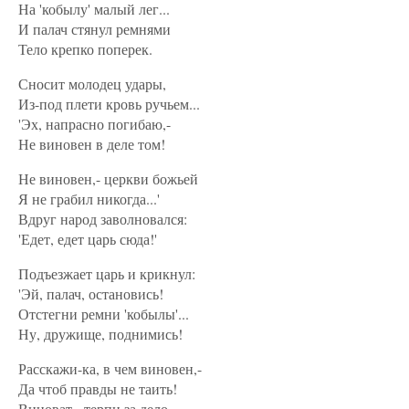
На 'кобылу' малый лег...
И палач стянул ремнями
Тело крепко поперек.
Сносит молодец удары,
Из-под плети кровь ручьем...
'Эх, напрасно погибаю,-
Не виновен в деле том!
Не виновен,- церкви божьей
Я не грабил никогда...'
Вдруг народ заволновался:
'Едет, едет царь сюда!'
Подъезжает царь и крикнул:
'Эй, палач, остановись!
Отстегни ремни 'кобылы'...
Ну, дружище, поднимись!
Расскажи-ка, в чем виновен,-
Да чтоб правды не таить!
Виноват - терпи за дело,