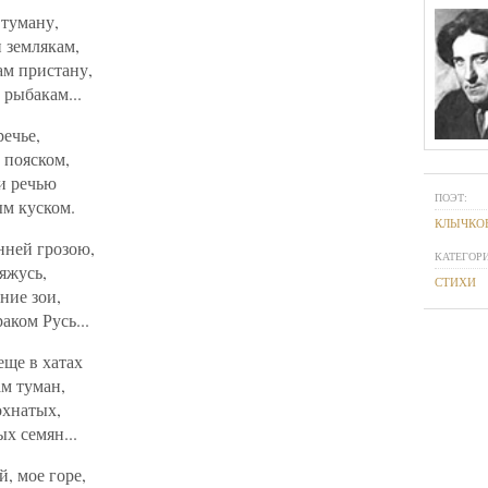
туману,
 землякам,
ам пристану,
рыбакам...
ечье,
 пояском,
 и речью
ПОЭТ:
ым куском.
КЛЫЧКОВ
нней грозою,
КАТЕГОРИ
яжусь,
СТИХИ
ние зои,
аком Русь...
еще в хатах
ам туман,
охнатых,
х семян...
й, мое горе,