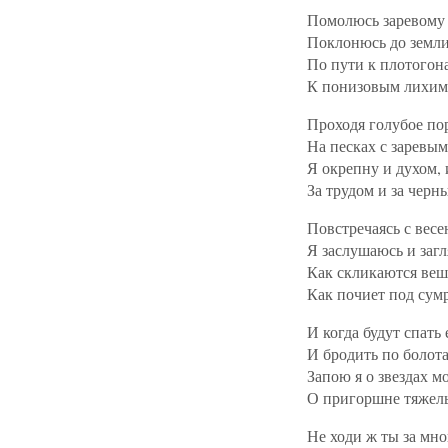
Помолюсь заревому 
Поклонюсь до земли
По пути к плотогон
К понизовым лихим 
Проходя голубое пор
На песках с заревым
Я окрепну и духом,
За трудом и за черн
Повстречаясь с весе
Я заслушаюсь и загл
Как скликаются веш
Как почиет под сумр
И когда будут спать 
И бродить по болот
Запою я о звездах м
О пригоршне тяжелы
Не ходи ж ты за мно