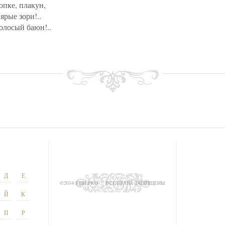
опке, плакун,
рые зори!..
олосый баюн!..
Д
Е
©2014 STIH.PRO
ВСЕ ПРАВА ЗАЩИЩЕНЫ
Й
К
П
Р