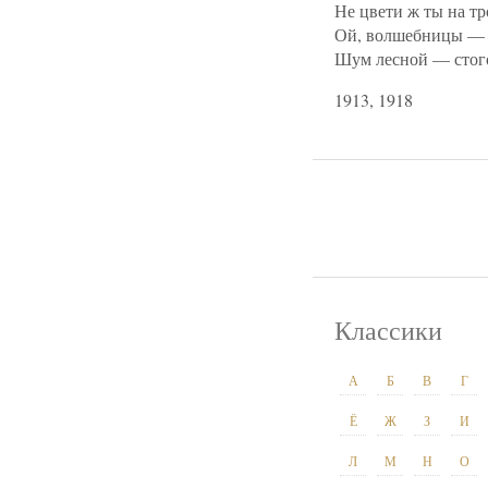
Не цвети ж ты на тр
Ой, волшебницы — я
Шум лесной — стог
1913, 1918
Классики
А
Б
В
Г
Ё
Ж
З
И
Л
М
Н
О