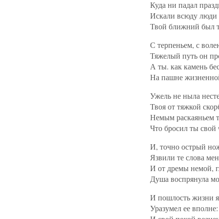
Куда ни падал празд
Искали всюду люди 
Твой ближний был те
С терпеньем, с вол
Тяжелый путь он пр
А ты. как камень бе
На пашне жизненно
Ужель не ныла нест
Твоя от тяжкой скор
Немым раскаяньем 
Что бросил ты свой 
И, точно острый но
Язвили те слова мен
И от дремы немой, 
Душа воспрянула мо
И пошлость жизни я
Уразумел ее вполне:
И свой покой возне