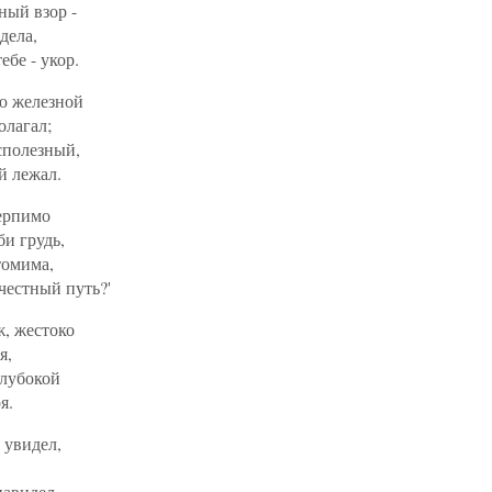
ный взор -
дела,
бе - укор.
ею железной
олагал;
сполезный,
й лежал.
ерпимо
би грудь,
томима,
честный путь?'
ж, жестоко
я,
глубокой
я.
 увидел,
навидел,