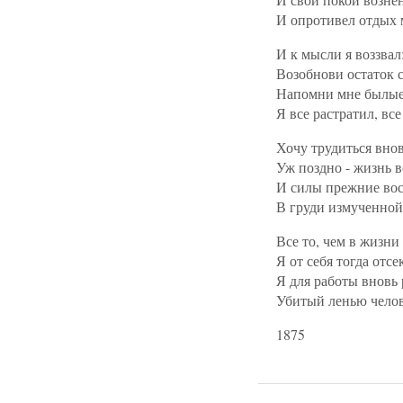
И опротивел отдых 
И к мысли я воззвал
Возобнови остаток 
Напомни мне былые
Я все растратил, все
Хочу трудиться внов
Уж поздно - жизнь в
И силы прежние во
В груди измученной
Все то, чем в жизни 
Я от себя тогда отсек
Я для работы вновь
Убитый ленью челов
1875