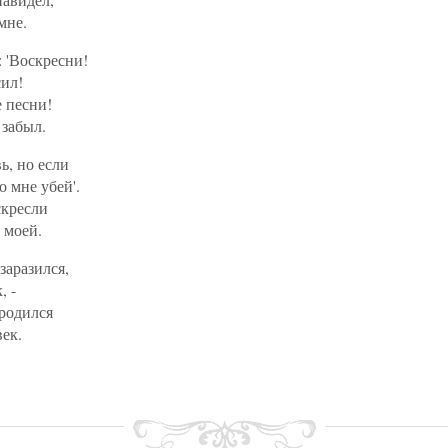
мне.
: 'Воскресни!
сил!
 песни!
 забыл.
ь, но если
о мне убей'.
скресли
 моей.
заразился,
, -
 родился
ек.