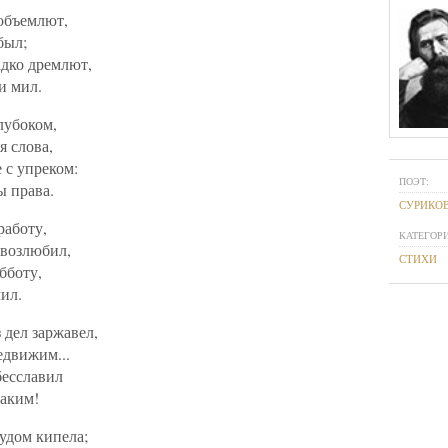
объемлют,
был;
адко дремлют,
и мил.
лубоком,
я слова,
 с упреком:
ПОЭТ:
ы права.
СУРИКОВ
работу,
КАТЕГОРИ
 возлюбил,
СТИХИ
бботу,
ил.
 дел заржавел,
едвижим...
бесславил
таким!
удом кипела;