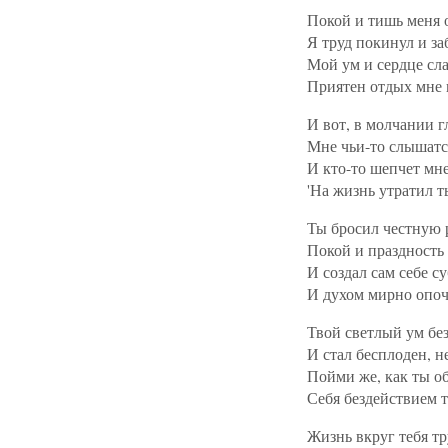
Покой и тишь меня 
Я труд покинул и за
Мой ум и сердце сл
Приятен отдых мне 
И вот, в молчании г
Мне чьи-то слышатс
И кто-то шепчет мне
'На жизнь утратил т
Ты бросил честную 
Покой и праздность
И создал сам себе су
И духом мирно опоч
Твой светлый ум без
И стал бесплоден, н
Пойми же, как ты о
Себя бездействием 
Жизнь вкруг тебя тр