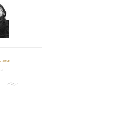
 ИВАН
И: