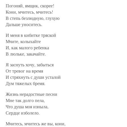
Погоняй, ямщик, скорее!
Кони, мчитесь, мчитесь!
В степь безлюдную, глухую
Дальше уноситесь.
И меня в кибитке тряской
Мчите, колыхайте
И, как малого ребенка
В люльке, закачайте.
Я заснуть хочу, забыться
От тревог на время
И стряхнуть с души усталой
Дум тяжелых бремя.
Жизнь нерадостные песни
Мне так долго пела,
Что душа моя изныла,
Сердце изболело.
Мчитесь, мчитесь же вы, кони,