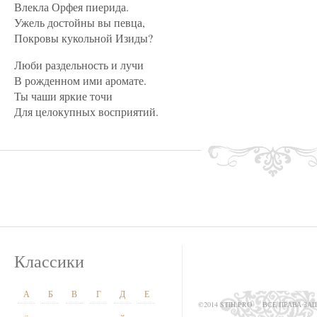
Влекла Орфея пиерида.
Ужель достойны вы певца,
Покровы кукольной Изиды?
Люби раздельность и лучи
В рожденном ими аромате.
Ты чаши яркие точи
Для целокупных восприятий.
Классики
А
Б
В
Г
Д
Е
©2014 STIH.PRO
ВСЕ ПРАВА З