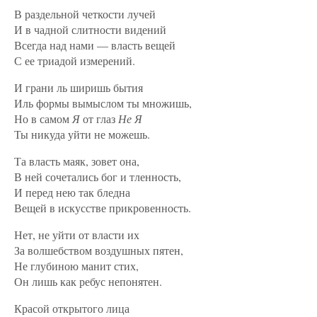
В раздельной четкости лучей
И в чадной слитности видений
Всегда над нами — власть вещей
С ее триадой измерений.
И грани ль ширишь бытия
Иль формы вымыслом ты множишь,
Но в самом
Я
от глаз
Не Я
Ты никуда уйти не можешь.
Та власть маяк, зовет она,
В ней сочетались бог и тленность,
И перед нею так бледна
Вещей в искусстве прикровенность.
Нет, не уйти от власти их
За волшебством воздушных пятен,
Не глубиною манит стих,
Он лишь как ребус непонятен.
Красой открытого лица