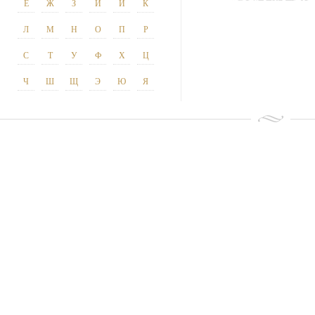
Ё
Ж
З
И
Й
К
Л
М
Н
О
П
Р
С
Т
У
Ф
Х
Ц
Ч
Ш
Щ
Э
Ю
Я