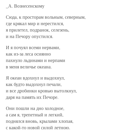
_А. Вознесенскому
Сюда, к просторам вольным, северным,
где крякал мир и нерестился,
я прилетел, подранок, селезень,
и на Печору опустился.
И я почуял всеми нервами,
как из-за леса осиянно
пахнуло льдинами и нерпами
в меня величье океана.
Я океан вдохнул и выдохнул,
как будто выдохнул печали,
и все дробинки кровью вытолкнул,
даря на память их Печоре.
Они пошли на дно холодное,
а сам я, трепетный и легкий,
поднялся вновь, крылами хлопая,
с какой-то новой силой летною.