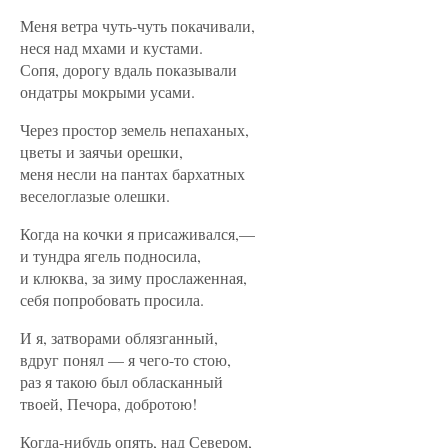
Меня ветра чуть-чуть покачивали,
неся над мхами и кустами.
Сопя, дорогу вдаль показывали
ондатры мокрыми усами.
Через простор земель непаханых,
цветы и заячьи орешки,
меня несли на пантах бархатных
веселоглазые олешки.
Когда на кочки я присаживался,—
и тундра ягель подносила,
и клюква, за зиму прослаженная,
себя попробовать просила.
И я, затворами облязганный,
вдруг понял — я чего-то стою,
раз я такою был обласканный
твоей, Печора, добротою!
Когда-нибудь опять, над Севером,