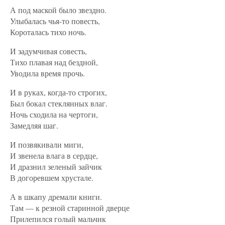
А под маской было звездно.
Улыбалась чья-то повесть,
Короталась тихо ночь.
И задумчивая совесть,
Тихо плавая над бездной,
Уводила время прочь.
И в руках, когда-то строгих,
Был бокал стеклянных влаг.
Ночь сходила на чертоги,
Замедляя шаг.
И позвякивали миги,
И звенела влага в сердце,
И дразнил зеленый зайчик
В догоревшем хрустале.
А в шкапу дремали книги.
Там — к резной старинной дверце
Прилепился голый мальчик