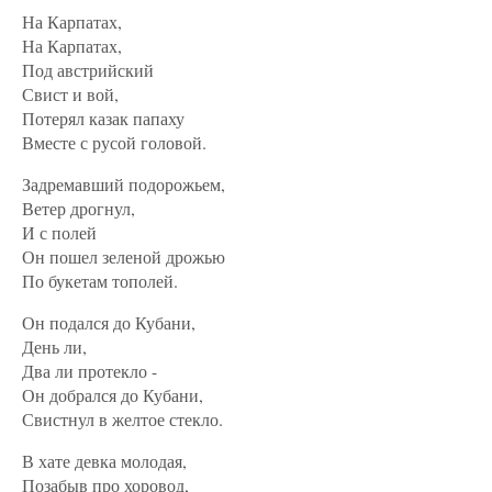
На Карпатах,
На Карпатах,
Под австрийский
Свист и вой,
Потерял казак папаху
Вместе с русой головой.
Задремавший подорожьем,
Ветер дрогнул,
И с полей
Он пошел зеленой дрожью
По букетам тополей.
Он подался до Кубани,
День ли,
Два ли протекло -
Он добрался до Кубани,
Свистнул в желтое стекло.
В хате девка молодая,
Позабыв про хоровод,