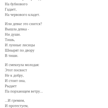
На бубнового
Гадает,
На червового кладет.
Или девке это снится?
Вышла девка -
Ни души.
Тишь,
И лунные лисицы
Шнырят по двору
В тиши.
И смекнула молодая:
Этот посвист
Не к добру,
И стоит она,
Рыдает
Па порхающем ветру...
...И гремим,
И протестуем,