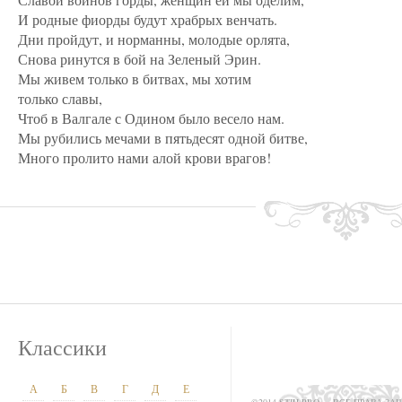
И родные фиорды будут храбрых венчать.
Дни пройдут, и норманны, молодые орлята,
Снова ринутся в бой на Зеленый Эрин.
Мы живем только в битвах, мы хотим
только славы,
Чтоб в Валгале с Одином было весело нам.
Мы рубились мечами в пятьдесят одной битве,
Много пролито нами алой крови врагов!
Классики
А
Б
В
Г
Д
Е