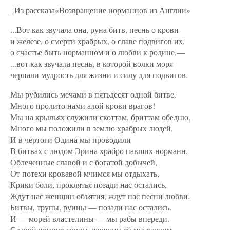
_Из рассказа«Возвращение норманнов из Англии»
...Вот как звучала она, руна битв, песнь о крови
и железе, о смерти храбрых, о славе подвигов их,
о счастье быть норманном и о любви к родине,—
...вот как звучала песнь, в которой волки моря
черпали мудрость для жизни и силу для подвигов.
Мы рубились мечами в пятьдесят одной битве.
Много пролито нами алой крови врагов!
Мы на крыльях служили скоттам, бриттам обедню,
Много мы положили в землю храбрых людей,
И в чертоги Одина мы проводили
В битвах с людом Эрина храбро павших норманн.
Облеченные славой и с богатой добычей,
От потехи кровавой мчимся мы отдыхать,
Крики боли, проклятья позади нас остались,
Ждут нас женщин объятия, ждут нас песни любви.
Битвы, трупы, руины — позади нас остались.
И — морей властелины — мы рабы впереди.
Славой воинов горды, женщин ей мы оделим,