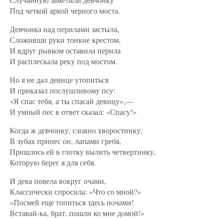
Под четкой аркой черного моста.
Девчонка над перилами застыла,
Сложивши руки тонкие крестом,
И вдруг рывком оставила перила
И расплескала реку под мостом.
Но я не дал девице утопиться
И приказал послушливому псу:
«Я спас тебя, а ты спасай девицу»,—
И умный пес в ответ сказал: «Спасу!»
Когда ж девчонку, словно хворостинку,
В зубах принес он, лапами гребя,
Пришлось ей в глотку вылить четвертинку,
Которую берег я для себя.
И дева повела вокруг очами,
Классически спросила: «Что со мной?»
«Посмей еще топиться здесь ночами!
Вставай-ка, брат, пошли ко мне домой!»