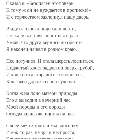
Сказал я: «Безопасен этот зверь.
К тому ж он не нуждается в прописке!»
И с торжеством захлопнул нашу дверь.
В аду от злости подыхали черти,
Пускались в пляс апостолы в раю,
Узнав, что друга верного до смерти
Я наконец нашел в родном краю.
Пес потучнел. И стала шерсть лосниться.
Поджатый хвост задрал он вверх трубой,
И кошки пса старались сторониться,
Кошачьей дорожа своей судьбой.
Когда ж на лоно матери-природы
Его я выводил в вечерний час,
Моей породы и его породы
Оглядывались женщины на нас.
Своей мечте ходили мы вдогонку
И как-то раз, не зря и неспроста,
Случайную заметили девчонку