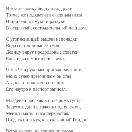
И мы девчонку бедную под руки
Тотчас же подхватили с верным псом
И привели от муки и разлуки
В открытый, сострадательный наш дом.
С утопленницей вышли неполадки:
Вода гостеприимнее земли —
Девицу вдруг предродовые схватки
Едва-едва в могилу не свели.
Что ж! На руки мы приняли мужчину,
Моих судеб преемником он стал,
А я, как и положено по чину,
Его наутро в паспорт записал.
Младенец рос, как в поле рожь густая,
За десять дней в сажень поднялся он,
Меня, и мать, и пса перерастая,—
Ни дать ни взять, как сказочный Гвидон.
В три месяца, не говоря ни слова,