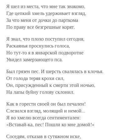
Я шел из места, что мне так знакомо,
Где цепкий хмель удерживает взгляд,
За что меня от дочки до парткома
По праву все безгрешные корят.
Я знал, что плохо поступил сегодня,
Раскаянья проснулись голоса,
Но тут-то я в январской подворотне
Увидел замерзающего пса.
Был грязен пес. И шерсть свалялась в клочья.
От голода теряя крохи сил,
Он, присужденный к смерти этой ночью,
На лапы буйну голову склонил.
Как в горести своей он был печален!
Слезился взгляд, молящий и немой...
Я во хмелю всегда сентиментален:
«Вставай-ка, пес! Пошли ко мне домой!»
Соседям, отказав в сутяжном иске,